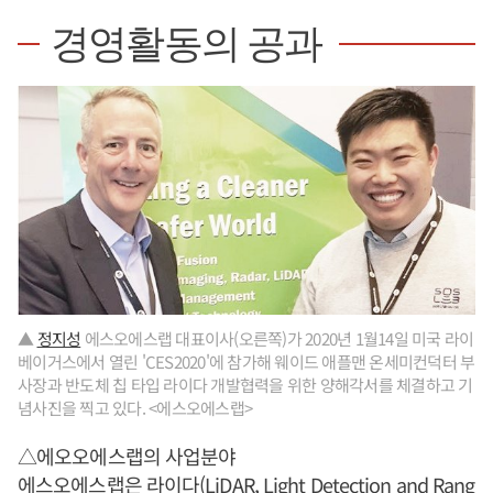
경영활동의 공과
▲
정지성
에스오에스랩 대표이사(오른쪽)가 2020년 1월14일 미국 라이
베이거스에서 열린 'CES2020'에 참가해 웨이드 애플맨 온세미컨덕터 부
사장과 반도체 칩 타입 라이다 개발협력을 위한 양해각서를 체결하고 기
념사진을 찍고 있다. <에스오에스랩>
△에오오에스랩의 사업분야
에스오에스랩은 라이다(LiDAR, Light Detection and Rang