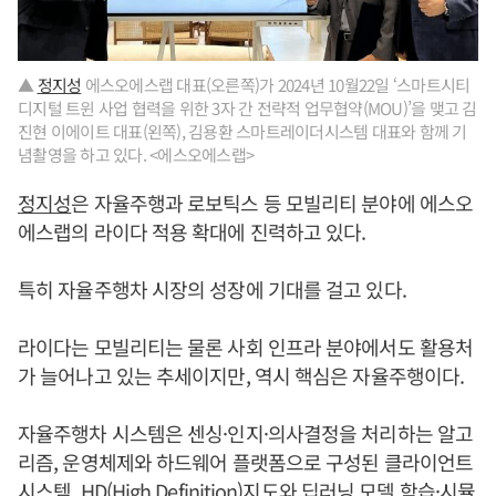
▲
정지성
에스오에스랩 대표(오른쪽)가 2024년 10월22일 ‘스마트시티
디지털 트윈 사업 협력을 위한 3자 간 전략적 업무협약(MOU)’을 맺고 김
진현 이에이트 대표(왼쪽), 김용환 스마트레이더시스템 대표와 함께 기
념촬영을 하고 있다. <에스오에스랩>
정지성
은 자율주행과 로보틱스 등 모빌리티 분야에 에스오
에스랩의 라이다 적용 확대에 진력하고 있다.
특히 자율주행차 시장의 성장에 기대를 걸고 있다.
라이다는 모빌리티는 물론 사회 인프라 분야에서도 활용처
가 늘어나고 있는 추세이지만, 역시 핵심은 자율주행이다.
자율주행차 시스템은 센싱·인지·의사결정을 처리하는 알고
리즘, 운영체제와 하드웨어 플랫폼으로 구성된 클라이언트
시스템, HD(High Definition)지도와 딥러닝 모델 학습·시뮬