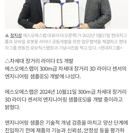
▲
정지성
에스오에스랩 대표이사(오른쪽)가 2022년 5월17일 현대차그
룹과 모바일 로봇용 라이다 공동개발을 위한 업무협약을 체결하고 현대
차그룹 현동진 로보틱스랩장과 기념사진을 찍고 있다. <현대차그룹>
△차세대 장거리 라이다 ES 개발
에스오에스랩이 300m급 차세대 장거리 3D 라이다 센서의
엔지니어링 샘플(ES) 개발에 나섰다.
에스오에스랩은 2024년 10월11일 300m급 차세대 장거리
3D 라이다 센서의 엔지니어링 샘플(ES)을 개발 중이라고
밝혔다.
앤지니어링 샘플은 기술적 개념 검증을 마치고 양산 단계에
진입하기 전에 제품의 기능과 신뢰성, 안정성 등을 평가하