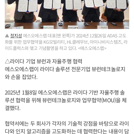
▲
정지성
에스오에스랩 대표(맨 왼쪽)가 2024년 12월26일 ADAS 고도
화를 위한 업무협약을 KG모빌리티, HL클레무브, 아이나비시스템즈, 라
이드플럭스와 맺고 기념촬영을 하고 있다. <에스오에스랩>
△라이다 기업 뷰런과 자율주행 협력
에스오에스랩이 라이다 솔루션 전문기업 뷰런테크놀로지
와 손을 잡았다.
2025년 1월8일 에스오에스랩은 라이다 기반 자율주행 솔
루션 협력을 위해 뷰런테크놀로지와 업무협약(MOU)을 체
결했다.
협약서에는 두 회사가 각자의 기술적 강점을 바탕으로 라이
다와 인지 알고리즘을 고도화하는 데 협력한다는 내용이 담