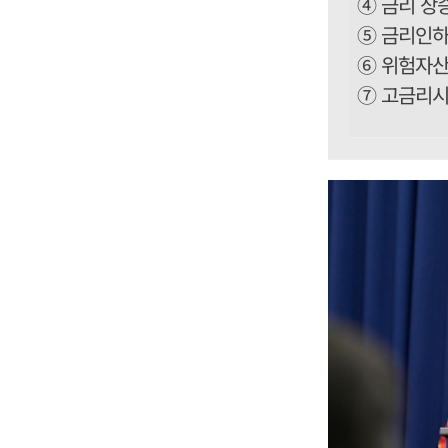
④ 금리 상
⑤ 금리인하
⑥ 위험자산
⑦ 고금리시