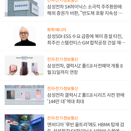
전자·전기·정보통신
삼성전자 SK하이닉스 소극적 주주환원에
해외 증권가 비판, "반도체 호황 지속성 의
문"
화학·에너지
삼성SDI ESS 수요 급증에 북미 증설 타진,
최주선 스텔란티스·GM 합작공장 건설 재추
진하나
전자·전기·정보통신
삼성전자, 갤럭시Z 폴드8 사전예약 개통 8
월31일까지 연장
전자·전기·정보통신
삼성전자 갤럭시 Z 폴드8 시리즈 사전 판매
'144만 대' 역대 최대
전자·전기·정보통신
엔비디아 '루빈 울트라'에도 HBM4 탑재 검
토, 삼성전자·SK하이닉스 HBM4 수율에 주