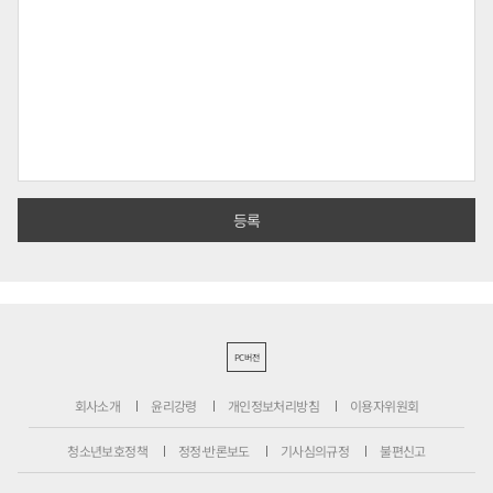
PC버전
회사소개
윤리강령
개인정보처리방침
이용자위원회
청소년보호정책
정정·반론보도
기사심의규정
불편신고