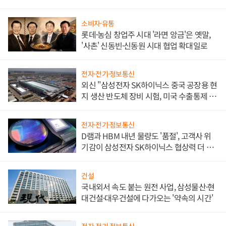
소비자·유통
롯데·농심 창업주 시대 '라면 앙금'은 옛말,
'사촌' 신동빈·신동원 시대 협업 확대일로
전자·전기·정보통신
외신 "삼성전자 SK하이닉스 중국 공장용 현
지 생산 반도체 장비 시험, 미국 수출통제 대
비"
전자·전기·정보통신
D램과 HBM 내년 물량도 '품절', 고객사 위
기감이 삼성전자 SK하이닉스 협상력 더 키
워
건설
국내외서 속도 붙는 원전 사업, 삼성물산·현
대건설·대우건설에 다가오는 '약속의 시간'