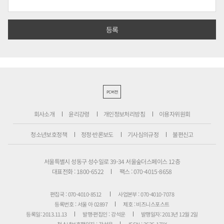
PC버전
회사소개
윤리강령
개인정보처리방침
이용자위원회
청소년보호정책
정정·반론보도
기사심의규정
불편신고
서울특별시 성동구 성수일로 39-34 서울숲더스페이스 12층
대표전화 : 1800-6522
팩스 : 070-4015-8658
편집국 : 070-4010-8512
사업본부 : 070-4010-7078
등록번호 : 서울 아 02897
제호 : 비즈니스포스트
등록일: 2013.11.13
발행·편집인 : 강석운
발행일자: 2013년 12월 2일
청소년보호책임자 : 강석운
ISSN : 2636-171X