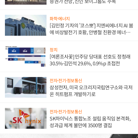
증권가 전망, 신인 보이그룹도 주목
화학·에너지
[김민정 기자의 '코스뽀'] 지엔씨에너지 AI 붐
에 비상발전기 호황, 안병철 친환경 에너지
발전전문기업 향한다
정치
[여론조사꽃] 민주당 당대표 선호도 정청래
30.5%·김민석 29.6%, 0.9%p 초접전
전자·전기·정보통신
삼성전자, 미국 오크리지국립연구소와 극저
온 히트펌프 개발하기로
전자·전기·정보통신
SK하이닉스 통합노조 설립 움직임 본격화,
성과급 체계 불만에 3500명 결집