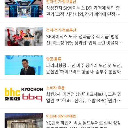
전자·전기·정보통신
삼성전자 SK하이닉스 D램 가격에 해외 증
권가 '고점' 시각 나와, 장기 계약에 단점 부
각
전자·전기·정보통신
SK하이닉스 노사 '성과급 주식 지급' 평행
선, 곽노정 'N% 성과급' 법적 논란 벗을지 주
목
항공·물류
파라타항공 내년 미주 장거리 노선 첫 도전,
윤철민 '하이브리드 항공사' 승부수 통할까
소비자·유통
치킨3사 '가맹점 상생' 비교해보니, 교촌 '영
업권 보호'·bhc '신메뉴 개발'·BBQ '원가 부
담'
인터넷·게임·콘텐츠
YG엔터 하반기 빅뱅 월드투어로 실적 성장