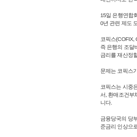
15일 은행연합회
0년 관련 제도 
코픽스(COFIX,
즉 은행의 조달
금리를 재산정할
문제는 코픽스가
코픽스는 시중은
서, 환매조건부
니다.
금융당국의 당부
준금리 인상으로