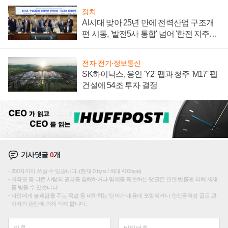
정치
AI시대 맞아 25년 만에 전력산업 구조개
편 시동, '발전5사 통합' 넘어 '한전 지주사'
재편론도
전자·전기·정보통신
SK하이닉스, 용인 'Y2' 팹과 청주 'M17' 팹
건설에 54조 투자 결정
기사댓글
0
개
200자까지 쓰실 수 있습니다. (현재 0 byte / 최대 400byte)
저작권 등 다른 사람의 권리를 침해하거나 명예를 훼손하는 댓글은 관련 법률에 의해 제재
를 받을 수 있습니다.
타인에게 불쾌감을 주는 욕설 등 비하하는 단어가 내용에 포함되거나 인신공격성 글은 관
리자의 판단에 의해 삭제 합니다.