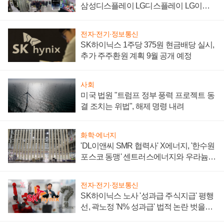
삼성디스플레이 LG디스플레이 LG이노
텍 '탈애플' 수익 다각화 속도
전자·전기·정보통신
SK하이닉스 1주당 375원 현금배당 실시,
추가 주주환원 계획 9월 공개 예정
사회
미국 법원 "트럼프 정부 풍력 프로젝트 동
결 조치는 위법", 해제 명령 내려
화학·에너지
'DL이앤씨 SMR 협력사' X에너지, '한수원
포스코 동맹' 센트러스에너지와 우라늄
계약 체결
전자·전기·정보통신
SK하이닉스 노사 '성과급 주식지급' 평행
선, 곽노정 'N% 성과급' 법적 논란 벗을지
주목