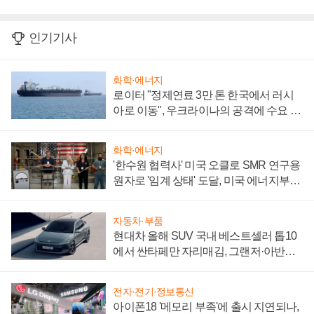
인기기사
화학·에너지
로이터 "정제연료 3만 톤 한국에서 러시
아로 이동", 우크라이나의 공격에 수요 늘
어
화학·에너지
'한수원 협력사' 미국 오클로 SMR 연구용
원자로 '임계 상태' 도달, 미국 에너지부
"중요한 이정표"
자동차·부품
현대차 올해 SUV 국내 베스트셀러 톱10
에서 싼타페만 자리매김, 그랜저·아반떼
'세단 쌍끌이'로 내수 방어
전자·전기·정보통신
아이폰18 '메모리 부족'에 출시 지연되나,