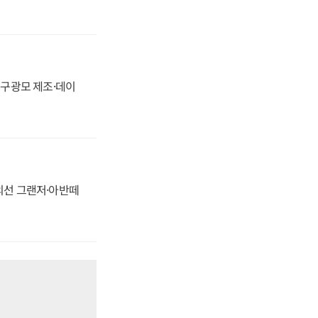
화, 구광모 제조·데이
정의선 그랜저·아반떼