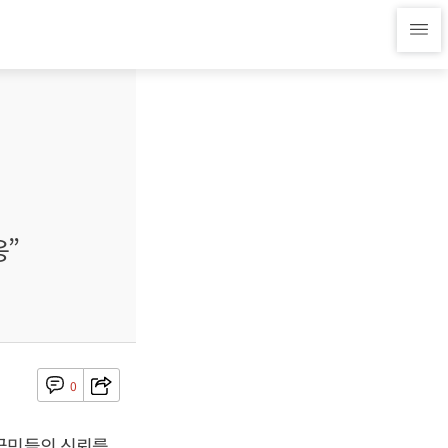
응”
0
 국민들의 신뢰를