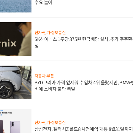
수요 늘어
전자·전기·정보통신
SK하이닉스 1주당 375원 현금배당 실시, 추가 주주환
정
자동차·부품
BYD코리아 가격 앞세워 수입차 4위 올랐지만, BMW
비에 소비자 불만 폭발
전자·전기·정보통신
삼성전자, 갤럭시Z 폴드8 사전예약 개통 8월31일까