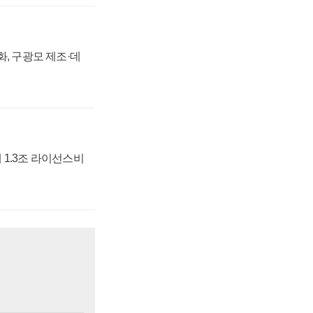
강화, 구광모 제조·데
 1.3조 라이선스비