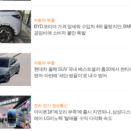
자동차·부품
BYD코리아 가격 앞세워 수입차 4위 올랐지만, B
공임비에 소비자 불만 폭발
자동차·부품
현대차 올해 SUV 국내 베스트셀러 톱10에서 싼타
랜저·아반떼 '세단 쌍끌이'로 내수 방어
전자·전기·정보통신
아이폰18 '메모리 부족'에 출시 지연되나, 삼성디
레이 LG이노텍 '탈애플' 수익 다각화 속도