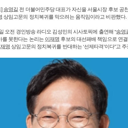
]
송영길
전 더불어민주당 대표가 자신을 서울시장 후보 공천
명
상임고문의 정치복귀를 막으려는 움직임이라고 비판했다.
0일 오전 경인방송 라디오 김성민의 시사토픽에 출연해 “
송영
마를 못한다는 논리는
이재명
후보의 대선패배 책임으로 연결
이재명
상임고문의 정치복귀를 반대하는 ‘선제타격’이다”고 주