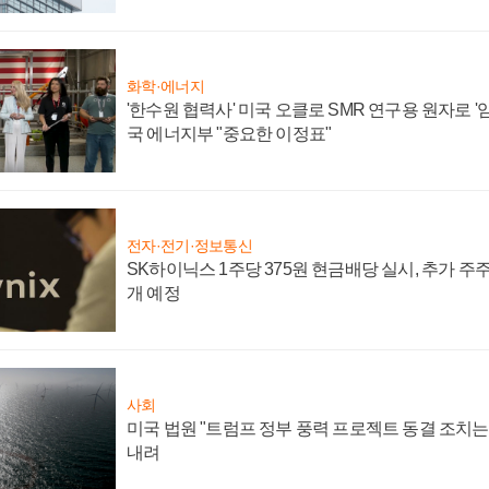
화학·에너지
'한수원 협력사' 미국 오클로 SMR 연구용 원자로 '임
국 에너지부 "중요한 이정표"
전자·전기·정보통신
SK하이닉스 1주당 375원 현금배당 실시, 추가 주
개 예정
사회
미국 법원 "트럼프 정부 풍력 프로젝트 동결 조치는 
내려