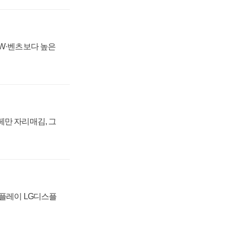
MW·벤츠보다 높은
페만 자리매김, 그
스플레이 LG디스플