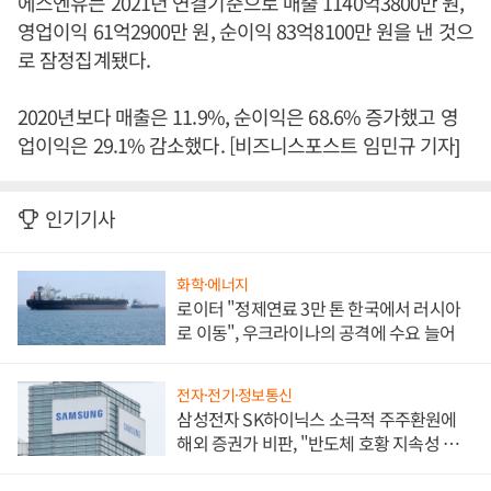
에스엔유는 2021년 연결기준으로 매출 1140억3800만 원,
영업이익 61억2900만 원, 순이익 83억8100만 원을 낸 것으
로 잠정집계됐다.
2020년보다 매출은 11.9%, 순이익은 68.6% 증가했고 영
업이익은 29.1% 감소했다. [비즈니스포스트 임민규 기자]
인기기사
화학·에너지
로이터 "정제연료 3만 톤 한국에서 러시아
로 이동", 우크라이나의 공격에 수요 늘어
전자·전기·정보통신
삼성전자 SK하이닉스 소극적 주주환원에
해외 증권가 비판, "반도체 호황 지속성 의
문"