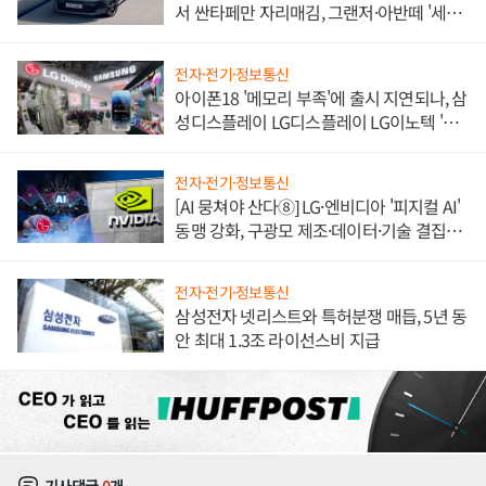
서 싼타페만 자리매김, 그랜저·아반떼 '세단
쌍끌이'로 내수 방어
전자·전기·정보통신
아이폰18 '메모리 부족'에 출시 지연되나, 삼
성디스플레이 LG디스플레이 LG이노텍 '탈
애플' 수익 다각화 속도
전자·전기·정보통신
[AI 뭉쳐야 산다⑧] LG·엔비디아 '피지컬 AI'
동맹 강화, 구광모 제조·데이터·기술 결집
해 종합 로보틱스 기업으로
전자·전기·정보통신
삼성전자 넷리스트와 특허분쟁 매듭, 5년 동
안 최대 1.3조 라이선스비 지급
기사댓글
0
개