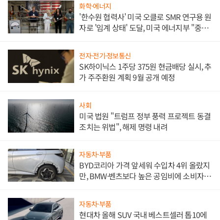
화학·에너지
'한수원 협력사' 미국 오클로 SMR 연구용 원
자로 '임계 상태' 도달, 미국 에너지부 "중요
한 이정표"
전자·전기·정보통신
SK하이닉스 1주당 375원 현금배당 실시, 추
가 주주환원 계획 9월 공개 예정
사회
미국 법원 "트럼프 정부 풍력 프로젝트 동결
조치는 위법", 해제 명령 내려
자동차·부품
BYD코리아 가격 앞세워 수입차 4위 올랐지
만, BMW·벤츠보다 높은 공임비에 소비자
불만 폭발
자동차·부품
현대차 올해 SUV 국내 베스트셀러 톱10에