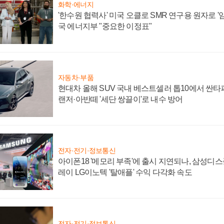
화학·에너지
'한수원 협력사' 미국 오클로 SMR 연구용 원자로 '임
국 에너지부 "중요한 이정표"
자동차·부품
현대차 올해 SUV 국내 베스트셀러 톱10에서 싼타
랜저·아반떼 '세단 쌍끌이'로 내수 방어
전자·전기·정보통신
아이폰18 '메모리 부족'에 출시 지연되나, 삼성디
레이 LG이노텍 '탈애플' 수익 다각화 속도
전자·전기·정보통신