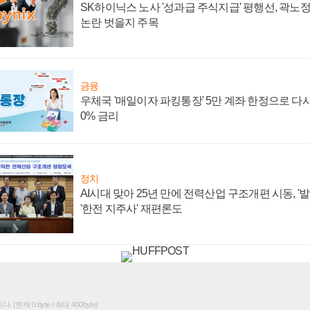
SK하이닉스 노사 '성과급 주식지급' 평행선, 곽노정 
논란 벗을지 주목
금융
우체국 '매일이자 파킹통장' 5만 계좌 한정으로 다시 
0% 금리
정치
AI시대 맞아 25년 만에 전력산업 구조개편 시동, '
'한전 지주사' 재편론도
(현재 0 byte / 최대 400byte)