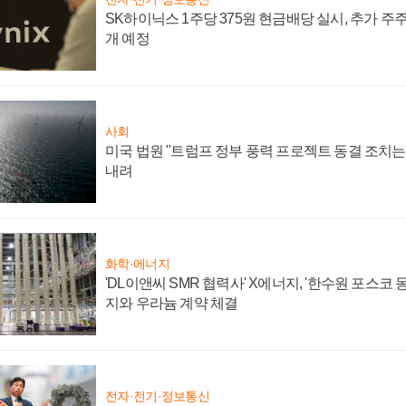
SK하이닉스 1주당 375원 현금배당 실시, 추가 주
개 예정
사회
미국 법원 "트럼프 정부 풍력 프로젝트 동결 조치는 
내려
화학·에너지
'DL이앤씨 SMR 협력사' X에너지, '한수원 포스코
지와 우라늄 계약 체결
전자·전기·정보통신