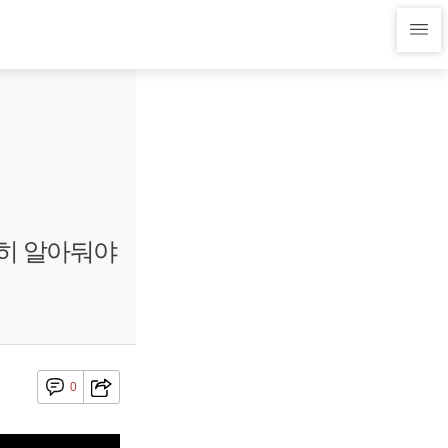
별히 알아둬야
0