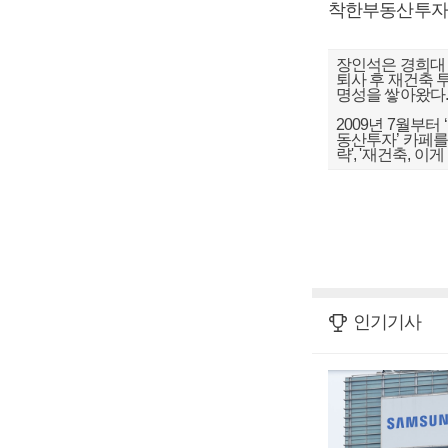
착한부동산투
장인석은 경희대 
퇴사 후 재건축 
명성을 쌓아왔다
2009년 7월부
동산투자’ 카페를
략', '재건축, 이
인기기사