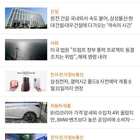
대비"
건설
원전 건설 국내외서 속도 붙어, 삼성물산·현
대건설·대우건설에 다가오는 '약속의 시간'
사회
미국 법원 "트럼프 정부 풍력 프로젝트 동결
조치는 위법", 해제 명령 내려
전자·전기·정보통신
삼성전자, 갤럭시Z 폴드8 사전예약 개통 8
월31일까지 연장
자동차·부품
BYD코리아 가격 앞세워 수입차 4위 올랐지
만, BMW·벤츠보다 높은 공임비에 소비자
불만 폭발
전자·전기·정보통신