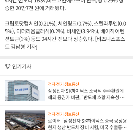
4시간 전보다 1BSV(비트코인에스브이 단위)당 0.29% 상
승한 20만7천 원에 거래됐다.
크립토닷컴체인(0.21%), 체인링크(0.7%), 스텔라루멘(0.0
5%), 이더리움클래식(0.2%), 비체인(3.94%), 베이직어텐
션토큰(1%) 등도 24시간 전보다 상승했다. [비즈니스포스
트 김남형 기자]
인기기사
전자·전기·정보통신
삼성전자 SK하이닉스 소극적 주주환원에
해외 증권가 비판, "반도체 호황 지속성 의
문"
전자·전기·정보통신
로이터 "삼성전자 SK하이닉스 중국 공장용
현지 생산 반도체 장비 시험, 미국 수출통제