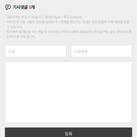
기사댓글
0
개
200자까지 쓰실 수 있습니다. (현재 0 byte / 최대 400byte)
저작권 등 다른 사람의 권리를 침해하거나 명예를 훼손하는 댓글은 관련 법률에 의해 제재를 받을
수 있습니다.
타인에게 불쾌감을 주는 욕설 등 비하하는 단어가 내용에 포함되거나 인신공격성 글은 관리자의 판
단에 의해 삭제 합니다.