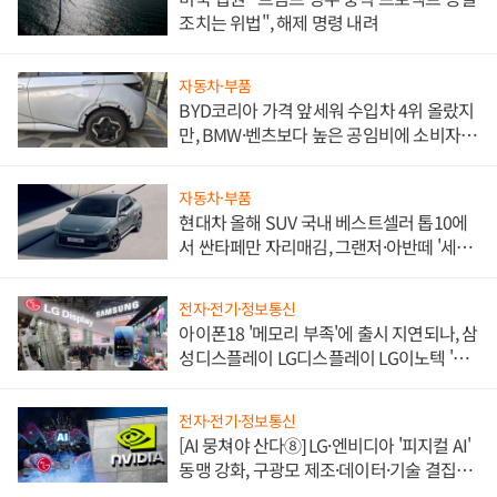
조치는 위법", 해제 명령 내려
자동차·부품
BYD코리아 가격 앞세워 수입차 4위 올랐지
만, BMW·벤츠보다 높은 공임비에 소비자
불만 폭발
자동차·부품
현대차 올해 SUV 국내 베스트셀러 톱10에
서 싼타페만 자리매김, 그랜저·아반떼 '세단
쌍끌이'로 내수 방어
전자·전기·정보통신
아이폰18 '메모리 부족'에 출시 지연되나, 삼
성디스플레이 LG디스플레이 LG이노텍 '탈
애플' 수익 다각화 속도
전자·전기·정보통신
[AI 뭉쳐야 산다⑧] LG·엔비디아 '피지컬 AI'
동맹 강화, 구광모 제조·데이터·기술 결집
해 종합 로보틱스 기업으로