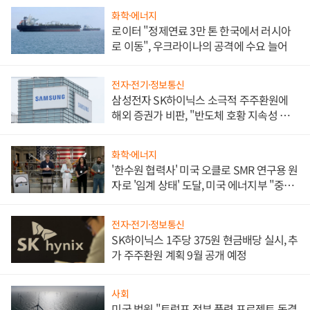
화학·에너지
로이터 "정제연료 3만 톤 한국에서 러시아
로 이동", 우크라이나의 공격에 수요 늘어
전자·전기·정보통신
삼성전자 SK하이닉스 소극적 주주환원에
해외 증권가 비판, "반도체 호황 지속성 의
문"
화학·에너지
'한수원 협력사' 미국 오클로 SMR 연구용 원
자로 '임계 상태' 도달, 미국 에너지부 "중요
한 이정표"
전자·전기·정보통신
SK하이닉스 1주당 375원 현금배당 실시, 추
가 주주환원 계획 9월 공개 예정
사회
미국 법원 "트럼프 정부 풍력 프로젝트 동결