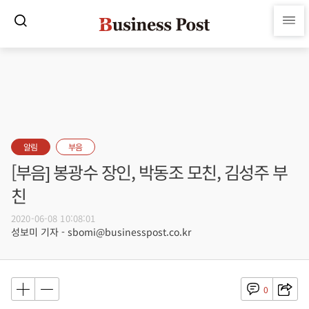
알림
부음
[부음] 봉광수 장인, 박동조 모친, 김성주 부
친
2020-06-08 10:08:01
성보미 기자 - sbomi@businesspost.co.kr
0