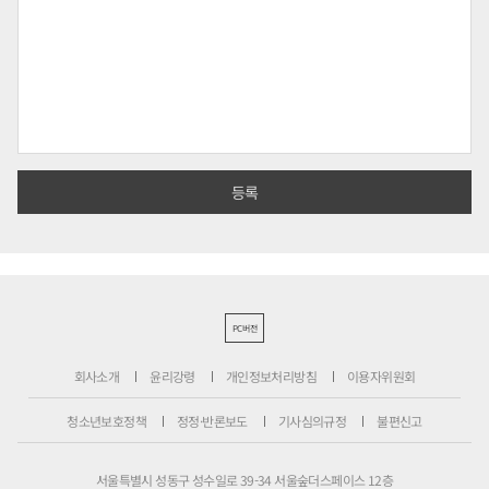
PC버전
회사소개
윤리강령
개인정보처리방침
이용자위원회
청소년보호정책
정정·반론보도
기사심의규정
불편신고
서울특별시 성동구 성수일로 39-34 서울숲더스페이스 12층