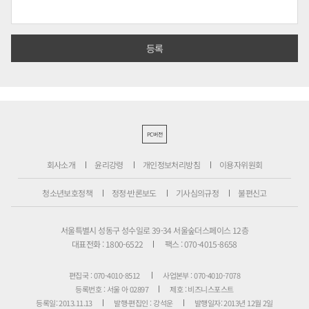
PC버전
회사소개
윤리강령
개인정보처리방침
이용자위원회
청소년보호정책
정정·반론보도
기사심의규정
불편신고
서울특별시 성동구 성수일로 39-34 서울숲더스페이스 12층
대표전화 : 1800-6522
팩스 : 070-4015-8658
편집국 : 070-4010-8512
사업본부 : 070-4010-7078
등록번호 : 서울 아 02897
제호 : 비즈니스포스트
등록일: 2013.11.13
발행·편집인 : 강석운
발행일자: 2013년 12월 2일