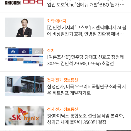
업권 보호'·bhc '신메뉴 개발'·BBQ '원가 부
담'
화학·에너지
[김민정 기자의 '코스뽀'] 지엔씨에너지 AI 붐
에 비상발전기 호황, 안병철 친환경 에너지
발전전문기업 향한다
정치
[여론조사꽃] 민주당 당대표 선호도 정청래
30.5%·김민석 29.6%, 0.9%p 초접전
전자·전기·정보통신
삼성전자, 미국 오크리지국립연구소와 극저
온 히트펌프 개발하기로
전자·전기·정보통신
SK하이닉스 통합노조 설립 움직임 본격화,
성과급 체계 불만에 3500명 결집