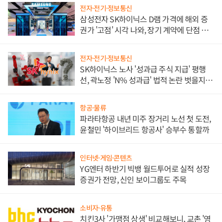
전자·전기·정보통신
삼성전자 SK하이닉스 D램 가격에 해외 증
권가 '고점' 시각 나와, 장기 계약에 단점 부
각
전자·전기·정보통신
SK하이닉스 노사 '성과급 주식 지급' 평행
선, 곽노정 'N% 성과급' 법적 논란 벗을지 주
목
항공·물류
파라타항공 내년 미주 장거리 노선 첫 도전,
윤철민 '하이브리드 항공사' 승부수 통할까
인터넷·게임·콘텐츠
YG엔터 하반기 빅뱅 월드투어로 실적 성장
증권가 전망, 신인 보이그룹도 주목
소비자·유통
치킨3사 '가맹점 상생' 비교해보니, 교촌 '영