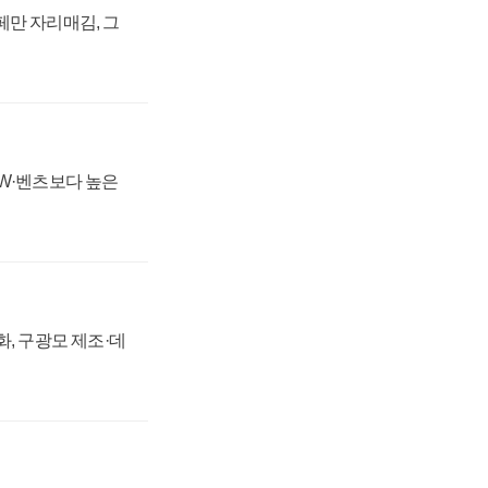
페만 자리매김, 그
MW·벤츠보다 높은
강화, 구광모 제조·데