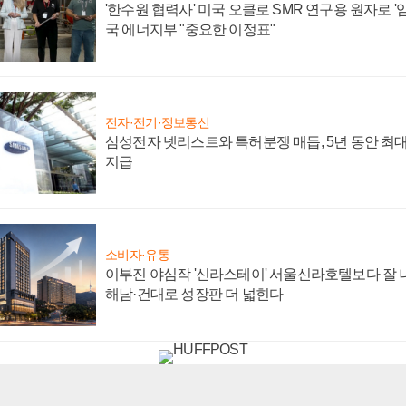
'한수원 협력사' 미국 오클로 SMR 연구용 원자로 '임
국 에너지부 "중요한 이정표"
전자·전기·정보통신
삼성전자 넷리스트와 특허분쟁 매듭, 5년 동안 최대
지급
소비자·유통
이부진 야심작 '신라스테이' 서울신라호텔보다 잘 나
해남·건대로 성장판 더 넓힌다