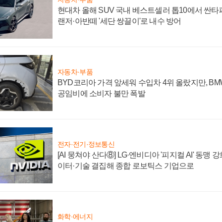
현대차 올해 SUV 국내 베스트셀러 톱10에서 싼타
랜저·아반떼 '세단 쌍끌이'로 내수 방어
자동차·부품
BYD코리아 가격 앞세워 수입차 4위 올랐지만, B
공임비에 소비자 불만 폭발
전자·전기·정보통신
[AI 뭉쳐야 산다⑧] LG·엔비디아 '피지컬 AI' 동맹 
이터·기술 결집해 종합 로보틱스 기업으로
화학·에너지