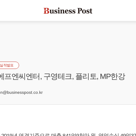
실적발표
 에프엔씨엔터, 구영테크, 플리토, MP한강
6
@businesspost.co.kr
019년 연결기준으로 매출 841억9천만 원, 영업손실 49억37