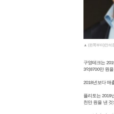
▲ (왼쪽부터)안석
구영테크는 2019
3억8700만 
2018년보다 매출
플리토는 2019년
천만 원을 낸 