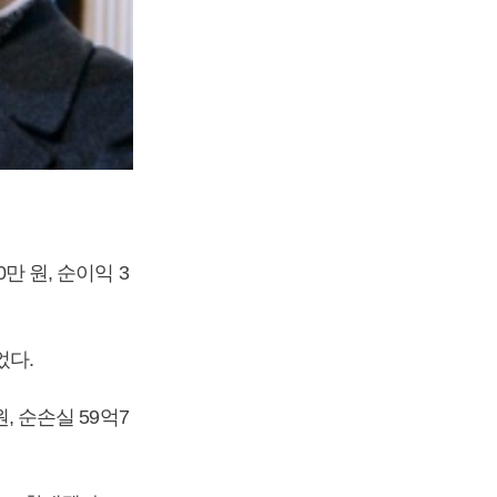
만 원, 순이익 3
었다.
, 순손실 59억7