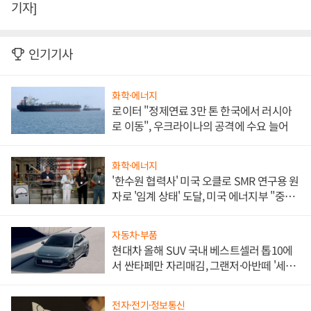
기자]
인기기사
화학·에너지
로이터 "정제연료 3만 톤 한국에서 러시아
로 이동", 우크라이나의 공격에 수요 늘어
화학·에너지
'한수원 협력사' 미국 오클로 SMR 연구용 원
자로 '임계 상태' 도달, 미국 에너지부 "중요
한 이정표"
자동차·부품
현대차 올해 SUV 국내 베스트셀러 톱10에
서 싼타페만 자리매김, 그랜저·아반떼 '세단
쌍끌이'로 내수 방어
전자·전기·정보통신