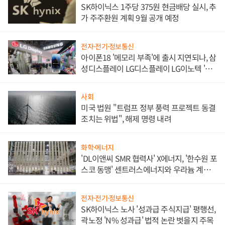
SK하이닉스 1주당 375원 현금배당 실시, 추
가 주주환원 계획 9월 공개 예정
전자·전기·정보통신
아이폰18 '메모리 부족'에 출시 지연되나, 삼
성디스플레이 LG디스플레이 LG이노텍 '탈
애플' 수익 다각화 속도
사회
미국 법원 "트럼프 정부 풍력 프로젝트 동결
조치는 위법", 해제 명령 내려
화학·에너지
'DL이앤씨 SMR 협력사' X에너지, '한수원 포
스코 동맹' 센트러스에너지와 우라늄 계약
체결
전자·전기·정보통신
SK하이닉스 노사 '성과급 주식지급' 평행선,
곽노정 'N% 성과급' 법적 논란 벗을지 주목