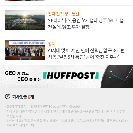
전자·전기·정보통신
SK하이닉스, 용인 'Y2' 팹과 청주 'M17' 팹
건설에 54조 투자 결정
정치
AI시대 맞아 25년 만에 전력산업 구조개편
시동, '발전5사 통합' 넘어 '한전 지주사' 재편
론도
기사댓글
0
개
200자까지 쓰실 수 있습니다. (현재 0 byte / 최대 400byte)
저작권 등 다른 사람의 권리를 침해하거나 명예를 훼손하는 댓글은 관련 법률에 의해 제재를 받을
수 있습니다.
타인에게 불쾌감을 주는 욕설 등 비하하는 단어가 내용에 포함되거나 인신공격성 글은 관리자의 판
단에 의해 삭제 합니다.