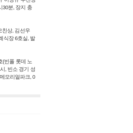
시30분, 장지 충
모친상, 김선우
례식장 6호실, 발
(빈폴 롯데 노
시, 빈소 경기 성
당메모리얼파크, 0