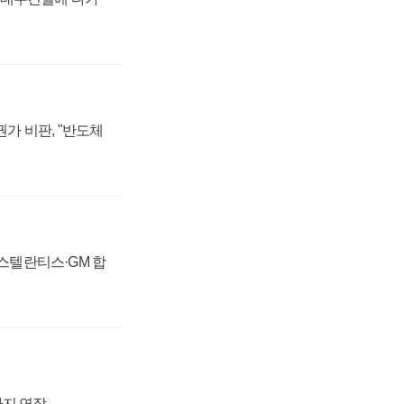
가 비판, "반도체
 스텔란티스·GM 합
까지 연장