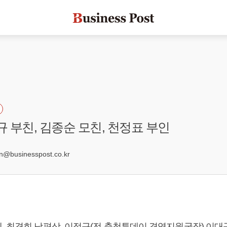
규 부친, 김종순 모친, 천정표 부인
9
businesspost.co.kr
, 최경희 남편상, 이정규(전 충청투데이 경영지원국장) 이대