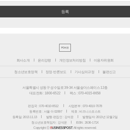
PC버전
회사소개
윤리강령
개인정보처리방침
이용자위원회
청소년보호정책
정정·반론보도
기사심의규정
불편신고
서울특별시 성동구 성수일로 39-34 서울숲더스페이스 12층
대표전화 : 1800-6522
팩스 : 070-4015-8658
편집국 : 070-4010-8512
사업본부 : 070-4010-7078
등록번호 : 서울 아 02897
제호 : 비즈니스포스트
등록일: 2013.11.13
발행·편집인 : 강석운
발행일자: 2013년 12월 2일
청소년보호책임자 : 강석운
ISSN : 2636-171X
Copyright ⓒ
B
USINESSPOST
. All rights reserved.