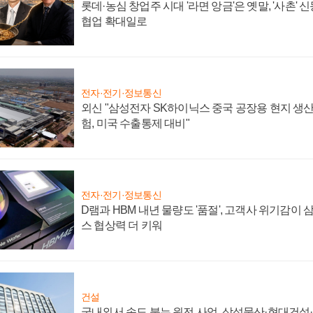
롯데·농심 창업주 시대 '라면 앙금'은 옛말, '사촌'
협업 확대일로
전자·전기·정보통신
외신 "삼성전자 SK하이닉스 중국 공장용 현지 생산
험, 미국 수출통제 대비"
전자·전기·정보통신
D램과 HBM 내년 물량도 '품절', 고객사 위기감이
스 협상력 더 키워
건설
국내외서 속도 붙는 원전 사업, 삼성물산·현대건설