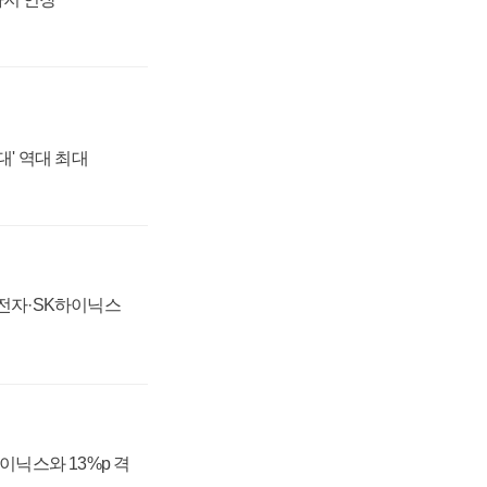
대' 역대 최대
성전자·SK하이닉스
하이닉스와 13%p 격