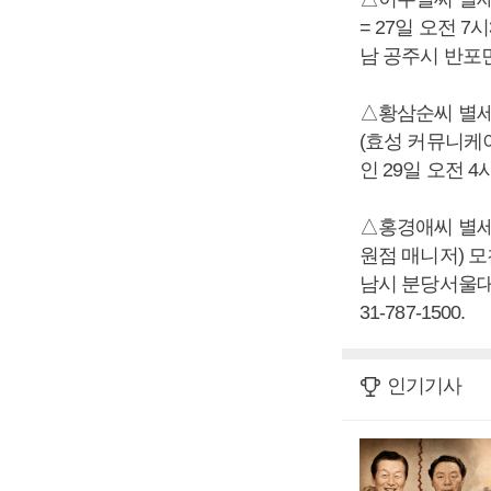
= 27일 오전 7
남 공주시 반포면 선
△황삼순씨 별세
(효성 커뮤니케이
인 29일 오전 4시, 
△홍경애씨 별세
원점 매니저) 모
남시 분당서울대병
31-787-1500.
인기기사