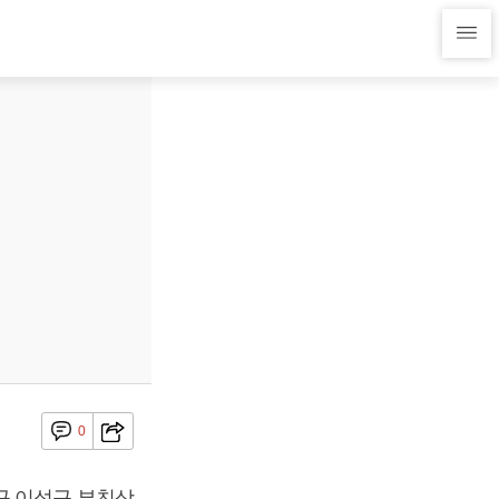
0
규 이성규 부친상