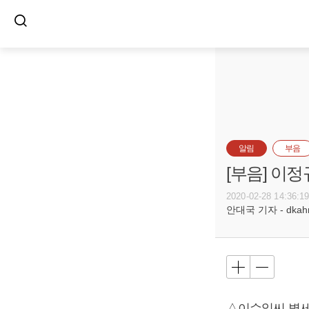
알림
부음
[부음] 이정
2020-02-28 14:36:1
안대국 기자 - dkahn@
△이수일씨 별세