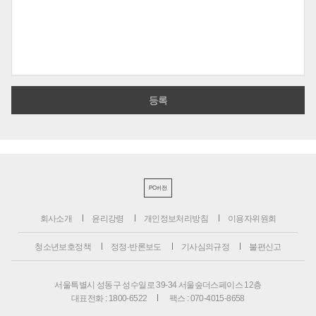
PC버전
회사소개
윤리강령
개인정보처리방침
이용자위원회
청소년보호정책
정정·반론보도
기사심의규정
불편신고
서울특별시 성동구 성수일로 39-34 서울숲더스페이스 12층
대표전화 : 1800-6522
팩스 : 070-4015-8658