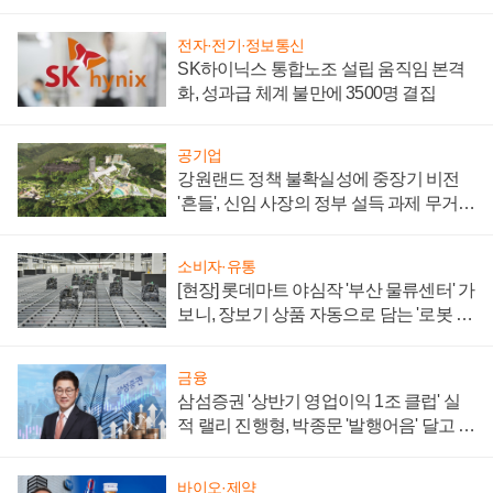
할까
전자·전기·정보통신
SK하이닉스 통합노조 설립 움직임 본격
화, 성과급 체계 불만에 3500명 결집
공기업
강원랜드 정책 불확실성에 중장기 비전
'흔들', 신임 사장의 정부 설득 과제 무거워
져
소비자·유통
[현장] 롯데마트 야심작 '부산 물류센터' 가
보니, 장보기 상품 자동으로 담는 '로봇 40
0대' 장관
금융
삼섬증권 '상반기 영업이익 1조 클럽' 실
적 랠리 진행형, 박종문 '발행어음' 달고 연
임 향하나
바이오·제약