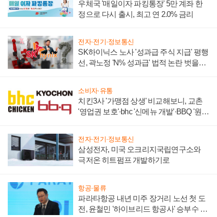
우체국 '매일이자 파킹통장' 5만 계좌 한
정으로 다시 출시, 최고 연 2.0% 금리
전자·전기·정보통신
SK하이닉스 노사 '성과급 주식 지급' 평행
선, 곽노정 'N% 성과급' 법적 논란 벗을지
주목
소비자·유통
치킨3사 '가맹점 상생' 비교해보니, 교촌
'영업권 보호'·bhc '신메뉴 개발'·BBQ '원가
부담'
전자·전기·정보통신
삼성전자, 미국 오크리지국립연구소와
극저온 히트펌프 개발하기로
항공·물류
파라타항공 내년 미주 장거리 노선 첫 도
전, 윤철민 '하이브리드 항공사' 승부수 통