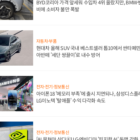
BYD코리아 가격 앞세워 수입차 4위 올랐지만, BMW
비에 소비자 불만 폭발
자동차·부품
현대차 올해 SUV 국내 베스트셀러 톱10에서 싼타페만
아반떼 '세단 쌍끌이'로 내수 방어
전자·전기·정보통신
아이폰18 '메모리 부족'에 출시 지연되나, 삼성디스
LG이노텍 '탈애플' 수익 다각화 속도
전자·전기·정보통신
[AI 뭉쳐야 산다⑧] LG·엔비디아 '피지컬 AI' 동맹 강