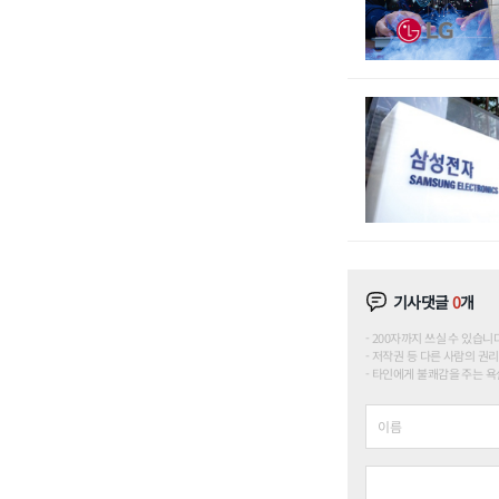
기사댓글
0
개
200자까지 쓰실 수 있습니다. (
저작권 등 다른 사람의 권리
타인에게 불쾌감을 주는 욕설