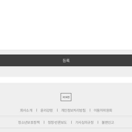
PC버전
회사소개
윤리강령
개인정보처리방침
이용자위원회
청소년보호정책
정정·반론보도
기사심의규정
불편신고