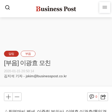
알림
부음
[부음] 이광효 모친
2020-01-15 20:50:14
김지석 기자 - jskim@businesspost.co.kr
0
△최영재씨 별세, 이중희 부인상, 이영효 이광효(통일경