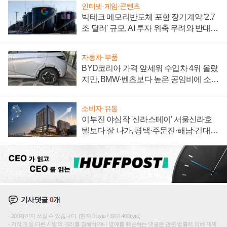
인터넷·게임·콘텐츠
빅테크 메모리반도체 포함 장기계약 '2.7
조 달러' 규모, AI 투자 위축 우려와 반대
신호
자동차·부품
BYD코리아 가격 앞세워 수입차 4위 올랐
지만, BMW·벤츠보다 높은 공임비에 소비
자 불만 폭발
소비자·유통
이부진 야심작 '신라스테이' 서울신라호
텔보다 잘 나가, 평택·주문진·해남·건대로
성장판 더 넓힌다
기사댓글
0
개
200자까지 쓰실 수 있습니다. (현재 0 byte / 최대 400byte)
저작권 등 다른 사람의 권리를 침해하거나 명예를 훼손하는 댓글은 관련 법률에 의해 제재