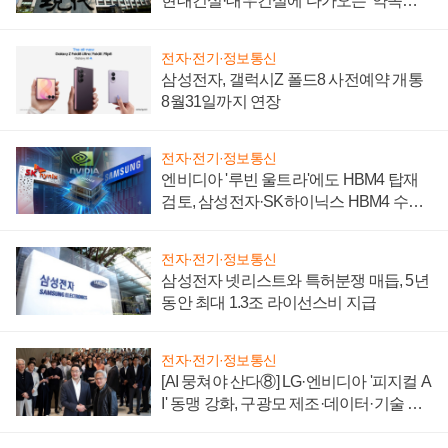
현대건설·대우건설에 다가오는 '약속의
시간'
전자·전기·정보통신
삼성전자, 갤럭시Z 폴드8 사전예약 개통
8월31일까지 연장
전자·전기·정보통신
엔비디아 '루빈 울트라'에도 HBM4 탑재
검토, 삼성전자·SK하이닉스 HBM4 수율
에 주도권 갈린다
전자·전기·정보통신
삼성전자 넷리스트와 특허분쟁 매듭, 5년
동안 최대 1.3조 라이선스비 지급
전자·전기·정보통신
[AI 뭉쳐야 산다⑧] LG·엔비디아 '피지컬 A
I' 동맹 강화, 구광모 제조·데이터·기술 결
집해 종합 로보틱스 기업으로