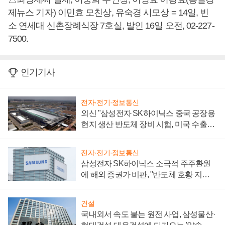
제뉴스 기자) 이민효 모친상, 유숙경 시모상 = 14일, 빈
소 연세대 신촌장례식장 7호실, 발인 16일 오전, 02-227-
7500.
인기기사
전자·전기·정보통신
외신 "삼성전자 SK하이닉스 중국 공장용
현지 생산 반도체 장비 시험, 미국 수출통
제 대비"
전자·전기·정보통신
삼성전자 SK하이닉스 소극적 주주환원
에 해외 증권가 비판, "반도체 호황 지속
성 의문"
건설
국내외서 속도 붙는 원전 사업, 삼성물산·