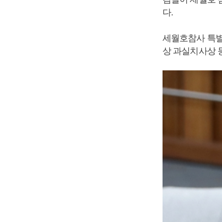
다.
세월호참사 특별
상 과실치사상 