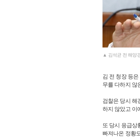
▲ 김석균 전 해양
김 전 청장 등은
무를 다하지 않
검찰은 당시 해
하지 않았고 이
또 당시 응급상
빠져나온 정황도