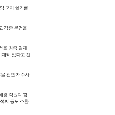
“임 군이 헬기를
고 각종 문건을
건을 최종 결재
기재돼 있다고 전
혹을 전면 재수사
해경 직원과 참
준석씨 등도 소환