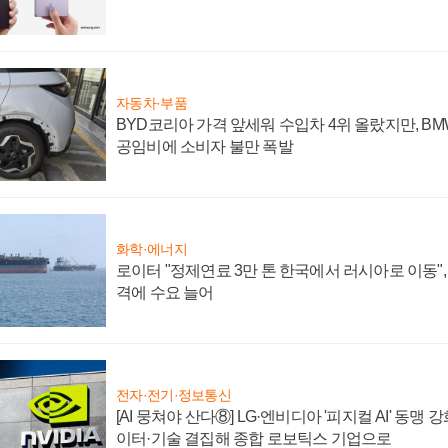
자동차·부품
BYD코리아 가격 앞세워 수입차 4위 올랐지만, B
공임비에 소비자 불만 폭발
화학·에너지
로이터 "정제연료 3만 톤 한국에서 러시아로 이동"
격에 수요 늘어
전자·전기·정보통신
[AI 뭉쳐야 산다⑧] LG·엔비디아 '피지컬 AI' 동맹 
이터·기술 결집해 종합 로보틱스 기업으로