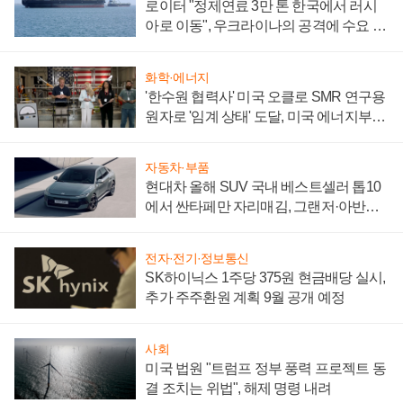
로이터 "정제연료 3만 톤 한국에서 러시
아로 이동", 우크라이나의 공격에 수요 늘
어
화학·에너지
'한수원 협력사' 미국 오클로 SMR 연구용
원자로 '임계 상태' 도달, 미국 에너지부
"중요한 이정표"
자동차·부품
현대차 올해 SUV 국내 베스트셀러 톱10
에서 싼타페만 자리매김, 그랜저·아반떼
'세단 쌍끌이'로 내수 방어
전자·전기·정보통신
SK하이닉스 1주당 375원 현금배당 실시,
추가 주주환원 계획 9월 공개 예정
사회
미국 법원 "트럼프 정부 풍력 프로젝트 동
결 조치는 위법", 해제 명령 내려