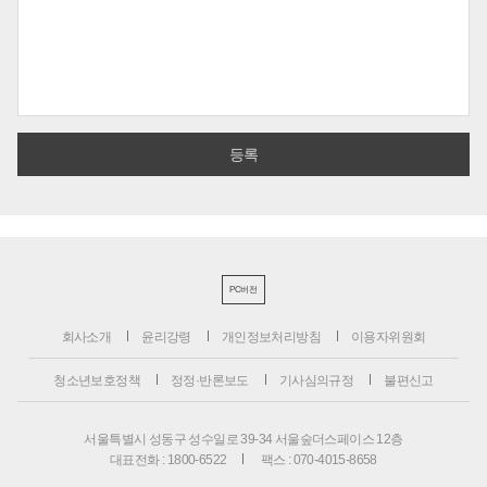
PC버전
회사소개
윤리강령
개인정보처리방침
이용자위원회
청소년보호정책
정정·반론보도
기사심의규정
불편신고
서울특별시 성동구 성수일로 39-34 서울숲더스페이스 12층
대표전화 : 1800-6522
팩스 : 070-4015-8658