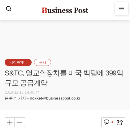
시장과머니
공시
S&TC, 열교환장치를 미국 벡텔에 399억
규모 공급계약
2019-12-16 14:40:44
은주성 기자 - noxket@businesspost.co.kr
0