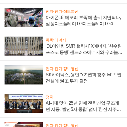
전자·전기·정보통신
아이폰18 '메모리 부족'에 출시 지연되나,
삼성디스플레이 LG디스플레이 LG이노
텍 '탈애플' 수익 다각화 속도
화학·에너지
'DL이앤씨 SMR 협력사' X에너지, '한수원
포스코 동맹' 센트러스에너지와 우라늄
계약 체결
전자·전기·정보통신
SK하이닉스, 용인 'Y2' 팹과 청주 'M17' 팹
건설에 54조 투자 결정
정치
AI시대 맞아 25년 만에 전력산업 구조개
편 시동, '발전5사 통합' 넘어 '한전 지주사'
재편론도
전자·전기·정보통신