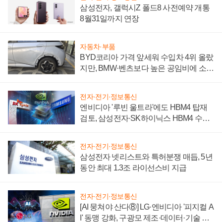
삼성전자, 갤럭시Z 폴드8 사전예약 개통
8월31일까지 연장
자동차·부품
BYD코리아 가격 앞세워 수입차 4위 올랐
지만, BMW·벤츠보다 높은 공임비에 소비
자 불만 폭발
전자·전기·정보통신
엔비디아 '루빈 울트라'에도 HBM4 탑재
검토, 삼성전자·SK하이닉스 HBM4 수율
에 주도권 갈린다
전자·전기·정보통신
삼성전자 넷리스트와 특허분쟁 매듭, 5년
동안 최대 1.3조 라이선스비 지급
전자·전기·정보통신
[AI 뭉쳐야 산다⑧] LG·엔비디아 '피지컬 A
I' 동맹 강화, 구광모 제조·데이터·기술 결