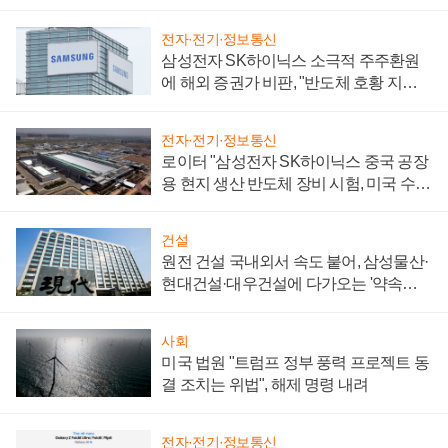
전자·전기·정보통신
삼성전자 SK하이닉스 소극적 주주환원
에 해외 증권가 비판, "반도체 호황 지속
성 의문"
전자·전기·정보통신
로이터 "삼성전자 SK하이닉스 중국 공장
용 현지 생산 반도체 장비 시험, 미국 수출
통제 대비"
건설
원전 건설 국내외서 속도 붙어, 삼성물산·
현대건설·대우건설에 다가오는 '약속의
시간'
사회
미국 법원 "트럼프 정부 풍력 프로젝트 동
결 조치는 위법", 해제 명령 내려
전자·전기·정보통신