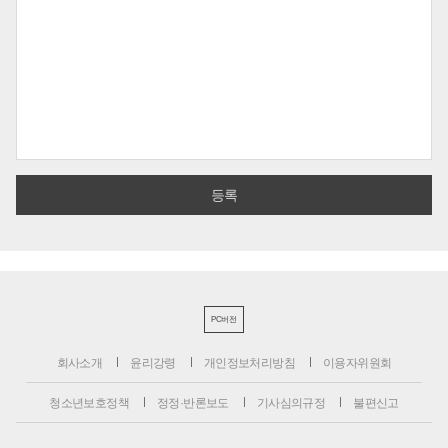
PC버전
회사소개
윤리강령
개인정보처리방침
이용자위원회
청소년보호정책
정정·반론보도
기사심의규정
불편신고