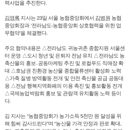
력사업을 추진한다.
김영록
지사는 23일 서울 농협중앙회에서
김병원
농협
중앙회장과 ‘전라남도-농협중앙회 상호협력을 위한 업
무협약’을 체결했다.
주요 협약내용은 △전라남도 귀농귀촌 종합지원 서울센
터 운영 △도시 청년 및 은퇴자 전남 유치 △전라남도 농
축산물의 홍보․공동마케팅 추진 및 로컬푸드 직매장 확
대 △호남권 친환경 농산물 종합물류센터 활성화 노력
△가축 질병 방역활동 전개 및 안전 축산물 공급 공동대
응 △전남 행복지역화폐의 이용 촉진 및 홍보활동 전개
△국제농업박람회 홍보 및 관람객 유치활동 노력 등이
다.
김 지사는 “농협중앙회가 농가소득 5천만 원 달성을 위
해 힘써 감사드린다”며 “농산물 가격 안정과 판로 확대,