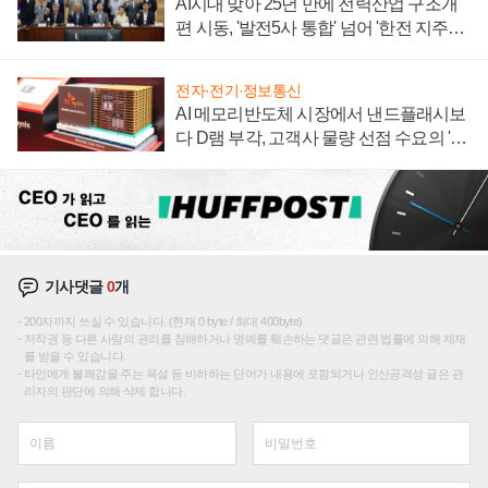
AI시대 맞아 25년 만에 전력산업 구조개
편 시동, '발전5사 통합' 넘어 '한전 지주사'
재편론도
전자·전기·정보통신
AI 메모리반도체 시장에서 낸드플래시보
다 D램 부각, 고객사 물량 선점 수요의 '우
선순위'
기사댓글
0
개
200자까지 쓰실 수 있습니다. (현재 0 byte / 최대 400byte)
저작권 등 다른 사람의 권리를 침해하거나 명예를 훼손하는 댓글은 관련 법률에 의해 제재
를 받을 수 있습니다.
타인에게 불쾌감을 주는 욕설 등 비하하는 단어가 내용에 포함되거나 인신공격성 글은 관
리자의 판단에 의해 삭제 합니다.