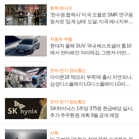
화학·에너지
'한수원 협력사' 미국 오클로 SMR 연구용
원자로 '임계 상태' 도달, 미국 에너지부
"중요한 이정표"
자동차·부품
현대차 올해 SUV 국내 베스트셀러 톱10
에서 싼타페만 자리매김, 그랜저·아반떼
'세단 쌍끌이'로 내수 방어
전자·전기·정보통신
아이폰18 '메모리 부족'에 출시 지연되나,
삼성디스플레이 LG디스플레이 LG이노
텍 '탈애플' 수익 다각화 속도
전자·전기·정보통신
SK하이닉스 1주당 375원 현금배당 실시,
추가 주주환원 계획 9월 공개 예정
사회