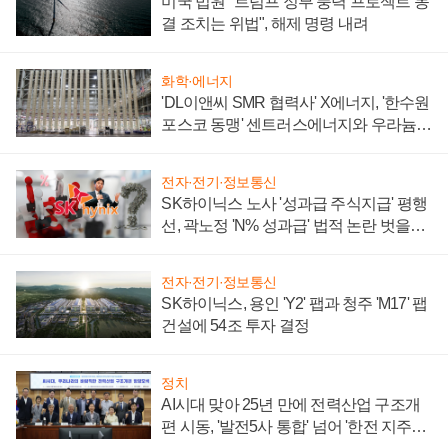
미국 법원 "트럼프 정부 풍력 프로젝트 동
결 조치는 위법", 해제 명령 내려
화학·에너지
'DL이앤씨 SMR 협력사' X에너지, '한수원
포스코 동맹' 센트러스에너지와 우라늄
계약 체결
전자·전기·정보통신
SK하이닉스 노사 '성과급 주식지급' 평행
선, 곽노정 'N% 성과급' 법적 논란 벗을지
주목
전자·전기·정보통신
SK하이닉스, 용인 'Y2' 팹과 청주 'M17' 팹
건설에 54조 투자 결정
정치
AI시대 맞아 25년 만에 전력산업 구조개
편 시동, '발전5사 통합' 넘어 '한전 지주사'