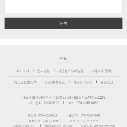
PC버전
회사소개
윤리강령
개인정보처리방침
이용자위원회
청소년보호정책
정정·반론보도
기사심의규정
불편신고
서울특별시 성동구 성수일로 39-34 서울숲더스페이스 12층
대표전화 : 1800-6522
팩스 : 070-4015-8658
편집국 : 070-4010-8512
사업본부 : 070-4010-7078
등록번호 : 서울 아 02897
제호 : 비즈니스포스트
등록일: 2013.11.13
발행·편집인 : 강석운
발행일자: 2013년 12월 2일