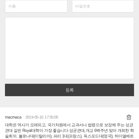
macmaca
2019-05-10 17:50:05
대학은 역사가 오래되고, 국가차원에서 교과서나 법령으로 보장해 주는 성균
관대 같은 Royal대학이 가장 좋습니다.성균관대,개교 6백주년 맞아 개최한 학
술회의. 볼로냐대(이탈리아), 파리 1대(프랑스), 옥스포드대(영국), 하이델베르