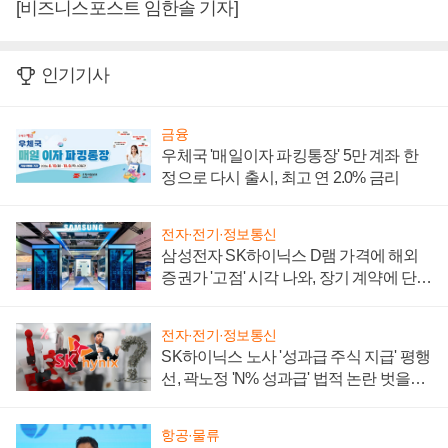
[비즈니스포스트 임한솔 기자]
인기기사
금융
우체국 '매일이자 파킹통장' 5만 계좌 한
정으로 다시 출시, 최고 연 2.0% 금리
전자·전기·정보통신
삼성전자 SK하이닉스 D램 가격에 해외
증권가 '고점' 시각 나와, 장기 계약에 단점
부각
전자·전기·정보통신
SK하이닉스 노사 '성과급 주식 지급' 평행
선, 곽노정 'N% 성과급' 법적 논란 벗을지
주목
항공·물류