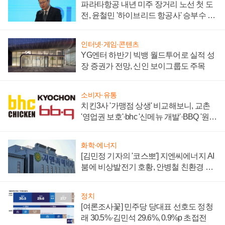
파라타항공 내년 미주 장거리 노선 첫 도
전, 윤철민 '하이브리드 항공사' 승부수 통
할까
인터넷·게임·콘텐츠
YG엔터 하반기 빅뱅 월드투어로 실적 성
장 증권가 전망, 신인 보이그룹도 주목
소비자·유통
치킨3사 '가맹점 상생' 비교해보니, 교촌
'영업권 보호'·bhc '신메뉴 개발'·BBQ '원가
부담'
화학·에너지
[김민정 기자의 '코스뽀'] 지엔씨에너지 AI
붐에 비상발전기 호황, 안병철 친환경 에
너지 발전전문기업 향한다
정치
[여론조사꽃] 민주당 당대표 선호도 정청
래 30.5%·김민석 29.6%, 0.9%p 초접전