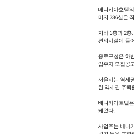
베니키아호텔의 
머지 236실은
지하 1층과 2층
편의시설이 들어
종로구청은 하반
입주자 모집공고
서울시는 역세권
한 역세권 주택
베니키아호텔은 2
돼왔다.
사업주는 베니키
변경 등을 포함