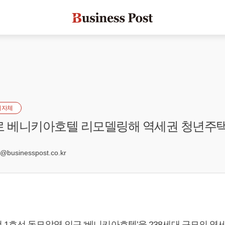
지자체
로 베니키아호텔 리모델링해 역세권 청년주
5
businesspost.co.kr
 1호선 동묘앞역 인근 ‘베니키아호텔’을 238세대 규모의 