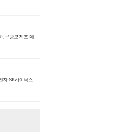
강화, 구광모 제조·데
성전자·SK하이닉스