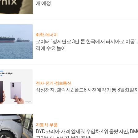
개 예정
화학·에너지
로이터 "정제연료 3만 톤 한국에서 러시아로 이동"
격에 수요 늘어
전자·전기·정보통신
삼성전자, 갤럭시Z 폴드8 사전예약 개통 8월31일
자동차·부품
BYD코리아 가격 앞세워 수입차 4위 올랐지만, B