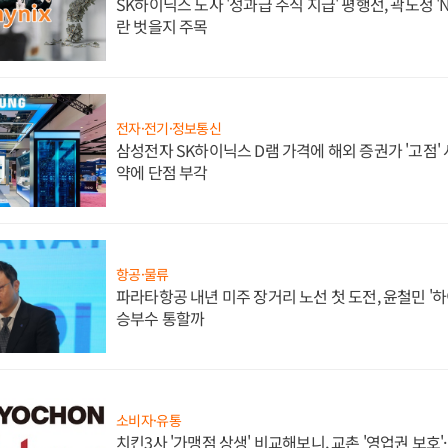
SK하이닉스 노사 '성과급 주식 지급' 평행선, 곽노정 '
란 벗을지 주목
전자·전기·정보통신
삼성전자 SK하이닉스 D램 가격에 해외 증권가 '고점' 
약에 단점 부각
항공·물류
파라타항공 내년 미주 장거리 노선 첫 도전, 윤철민 '
승부수 통할까
소비자·유통
치킨3사 '가맹점 상생' 비교해보니, 교촌 '영업권 보호'·b