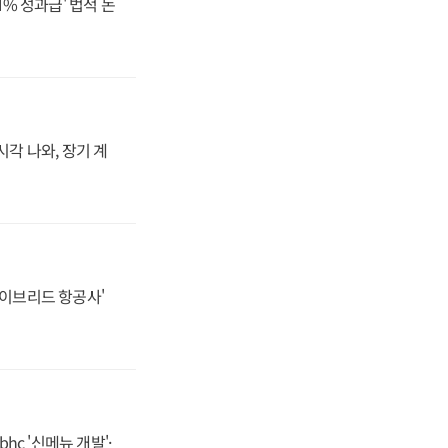
N% 성과급' 법적 논
시각 나와, 장기 계
하이브리드 항공사'
hc '신메뉴 개발'·