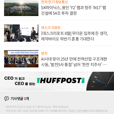
전자·전기·정보통신
SK하이닉스, 용인 'Y2' 팹과 청주 'M17' 팹
건설에 54조 투자 결정
데스크 리포트
[데스크리포트 8월] 무더운 입추에 든 생각,
제약바이오 하반기 훈풍 기대한다
정치
AI시대 맞아 25년 만에 전력산업 구조개편
시동, '발전5사 통합' 넘어 '한전 지주사' 재편
론도
기사댓글
0
개
200자까지 쓰실 수 있습니다. (현재 0 byte / 최대 400byte)
저작권 등 다른 사람의 권리를 침해하거나 명예를 훼손하는 댓글은 관련 법률에 의해 제재를 받을