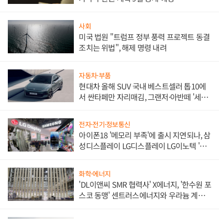
사회
미국 법원 "트럼프 정부 풍력 프로젝트 동결
조치는 위법", 해제 명령 내려
자동차·부품
현대차 올해 SUV 국내 베스트셀러 톱10에
서 싼타페만 자리매김, 그랜저·아반떼 '세단
쌍끌이'로 내수 방어
전자·전기·정보통신
아이폰18 '메모리 부족'에 출시 지연되나, 삼
성디스플레이 LG디스플레이 LG이노텍 '탈
애플' 수익 다각화 속도
화학·에너지
'DL이앤씨 SMR 협력사' X에너지, '한수원 포
스코 동맹' 센트러스에너지와 우라늄 계약
체결