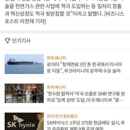
술을 천연가스 관련 사업에 적극 도입하는 등 일자리 창출
과 혁신성장도 적극 뒷받침할 것”이라고 말했다. [비즈니스
포스트 이한재 기자]
인기기사
화학·에너지
로이터 "정제연료 3만 톤 한국에서 러시아
로 이동", 우크라이나의 공격에 수요 늘어
화학·에너지
'한수원 협력사' 미국 오클로 SMR 연구용 원
자로 '임계 상태' 도달, 미국 에너지부 "중요
한 이정표"
전자·전기·정보통신
SK하이닉스 1주당 375원 현금배당 실시, 추
가 주주환원 계획 9월 공개 예정