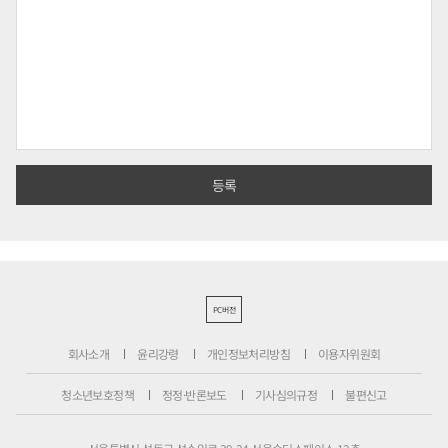
PC버전
회사소개
윤리강령
개인정보처리방침
이용자위원회
청소년보호정책
정정·반론보도
기사심의규정
불편신고