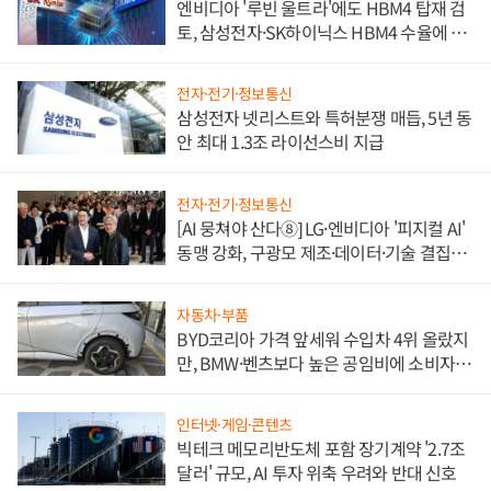
엔비디아 '루빈 울트라'에도 HBM4 탑재 검
토, 삼성전자·SK하이닉스 HBM4 수율에 주
도권 갈린다
전자·전기·정보통신
삼성전자 넷리스트와 특허분쟁 매듭, 5년 동
안 최대 1.3조 라이선스비 지급
전자·전기·정보통신
[AI 뭉쳐야 산다⑧] LG·엔비디아 '피지컬 AI'
동맹 강화, 구광모 제조·데이터·기술 결집
해 종합 로보틱스 기업으로
자동차·부품
BYD코리아 가격 앞세워 수입차 4위 올랐지
만, BMW·벤츠보다 높은 공임비에 소비자
불만 폭발
인터넷·게임·콘텐츠
빅테크 메모리반도체 포함 장기계약 '2.7조
달러' 규모, AI 투자 위축 우려와 반대 신호