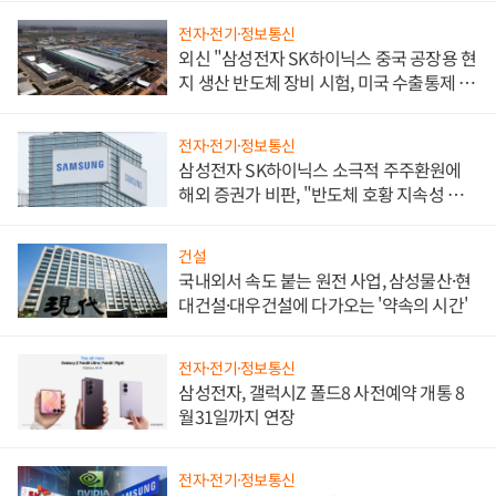
전자·전기·정보통신
외신 "삼성전자 SK하이닉스 중국 공장용 현
지 생산 반도체 장비 시험, 미국 수출통제 대
비"
전자·전기·정보통신
삼성전자 SK하이닉스 소극적 주주환원에
해외 증권가 비판, "반도체 호황 지속성 의
문"
건설
국내외서 속도 붙는 원전 사업, 삼성물산·현
대건설·대우건설에 다가오는 '약속의 시간'
전자·전기·정보통신
삼성전자, 갤럭시Z 폴드8 사전예약 개통 8
월31일까지 연장
전자·전기·정보통신