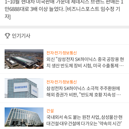
1~10월 현대차 미국판매 가운데 제네시스 브랜드 판매는 1
만6888대로 3배 이상 늘었다. [비즈니스포스트 임수정 기
자]
인기기사
전자·전기·정보통신
외신 "삼성전자 SK하이닉스 중국 공장용 현
지 생산 반도체 장비 시험, 미국 수출통제 대
비"
전자·전기·정보통신
삼성전자 SK하이닉스 소극적 주주환원에
해외 증권가 비판, "반도체 호황 지속성 의
문"
건설
국내외서 속도 붙는 원전 사업, 삼성물산·현
대건설·대우건설에 다가오는 '약속의 시간'