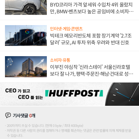
BYD코리아 가격 앞세워 수입차 4위 올랐지
만, BMW·벤츠보다 높은 공임비에 소비자
불만 폭발
인터넷·게임·콘텐츠
빅테크 메모리반도체 포함 장기계약 '2.7조
달러' 규모, AI 투자 위축 우려와 반대 신호
소비자·유통
이부진 야심작 '신라스테이' 서울신라호텔
보다 잘 나가, 평택·주문진·해남·건대로 성
장판 더 넓힌다
기사댓글
0
개
200자까지 쓰실 수 있습니다. (현재 0 byte / 최대 400byte)
저작권 등 다른 사람의 권리를 침해하거나 명예를 훼손하는 댓글은 관련 법률에 의해 제재를 받을
수 있습니다.