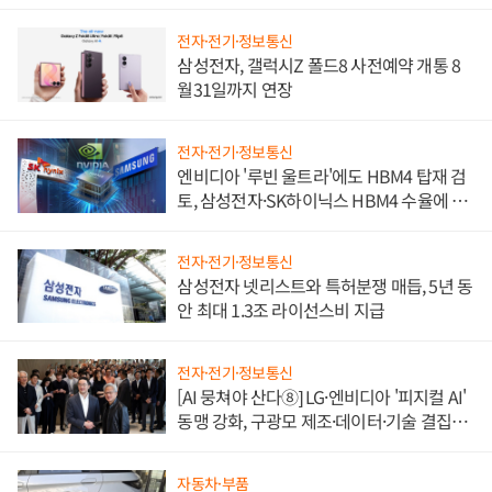
전자·전기·정보통신
삼성전자, 갤럭시Z 폴드8 사전예약 개통 8
월31일까지 연장
전자·전기·정보통신
엔비디아 '루빈 울트라'에도 HBM4 탑재 검
토, 삼성전자·SK하이닉스 HBM4 수율에 주
도권 갈린다
전자·전기·정보통신
삼성전자 넷리스트와 특허분쟁 매듭, 5년 동
안 최대 1.3조 라이선스비 지급
전자·전기·정보통신
[AI 뭉쳐야 산다⑧] LG·엔비디아 '피지컬 AI'
동맹 강화, 구광모 제조·데이터·기술 결집
해 종합 로보틱스 기업으로
자동차·부품