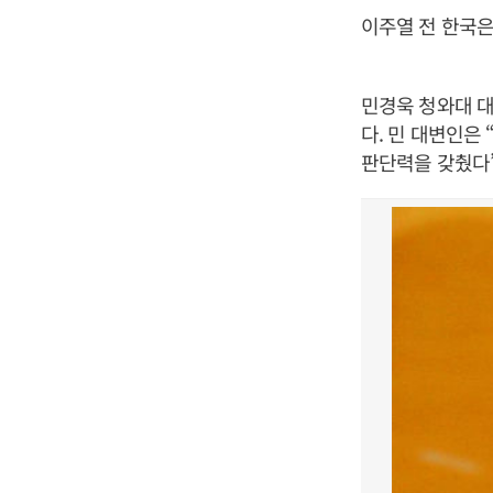
이주열 전 한국은
민경욱 청와대 대
다. 민 대변인은
판단력을 갖췄다”