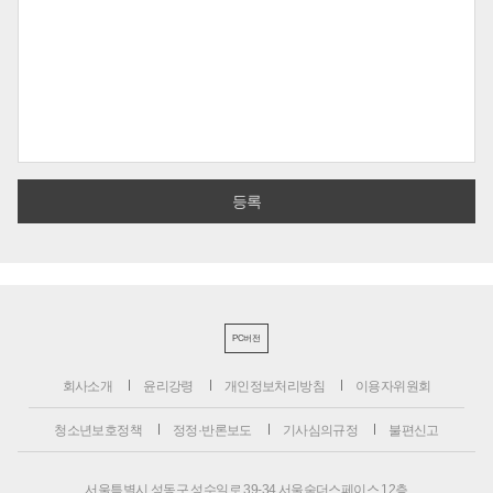
PC버전
회사소개
윤리강령
개인정보처리방침
이용자위원회
청소년보호정책
정정·반론보도
기사심의규정
불편신고
서울특별시 성동구 성수일로 39-34 서울숲더스페이스 12층