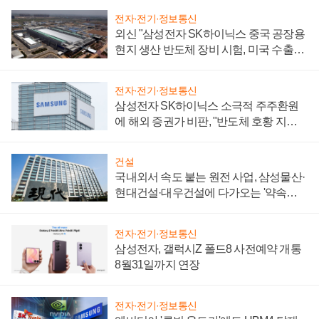
전자·전기·정보통신
외신 "삼성전자 SK하이닉스 중국 공장용
현지 생산 반도체 장비 시험, 미국 수출통
제 대비"
전자·전기·정보통신
삼성전자 SK하이닉스 소극적 주주환원
에 해외 증권가 비판, "반도체 호황 지속
성 의문"
건설
국내외서 속도 붙는 원전 사업, 삼성물산·
현대건설·대우건설에 다가오는 '약속의
시간'
전자·전기·정보통신
삼성전자, 갤럭시Z 폴드8 사전예약 개통
8월31일까지 연장
전자·전기·정보통신