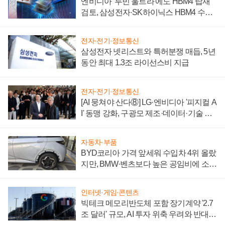
엔비디아 '루빈 울트라'에도 HBM4 탑재
검토, 삼성전자·SK하이닉스 HBM4 수율
에 주도권 갈린다
전자·전기·정보통신
삼성전자 넷리스트와 특허분쟁 매듭, 5년
동안 최대 1.3조 라이선스비 지급
전자·전기·정보통신
[AI 뭉쳐야 산다⑧] LG·엔비디아 '피지컬 A
I' 동맹 강화, 구광모 제조·데이터·기술 결
집해 종합 로보틱스 기업으로
자동차·부품
BYD코리아 가격 앞세워 수입차 4위 올랐
지만, BMW·벤츠보다 높은 공임비에 소비
자 불만 폭발
인터넷·게임·콘텐츠
빅테크 메모리반도체 포함 장기계약 '2.7
조 달러' 규모, AI 투자 위축 우려와 반대