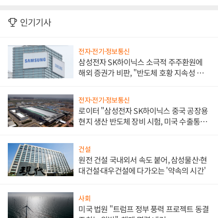
인기기사
전자·전기·정보통신
삼성전자 SK하이닉스 소극적 주주환원에
해외 증권가 비판, "반도체 호황 지속성 의
문"
전자·전기·정보통신
로이터 "삼성전자 SK하이닉스 중국 공장용
현지 생산 반도체 장비 시험, 미국 수출통제
대비"
건설
원전 건설 국내외서 속도 붙어, 삼성물산·현
대건설·대우건설에 다가오는 '약속의 시간'
사회
미국 법원 "트럼프 정부 풍력 프로젝트 동결