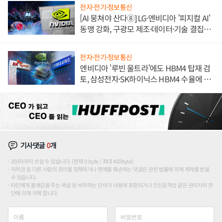
전자·전기·정보통신
[AI 뭉쳐야 산다⑧] LG·엔비디아 '피지컬 AI'
동맹 강화, 구광모 제조·데이터·기술 결집
해 종합 로보틱스 기업으로
전자·전기·정보통신
엔비디아 '루빈 울트라'에도 HBM4 탑재 검
토, 삼성전자·SK하이닉스 HBM4 수율에 주
도권 갈린다
기사댓글
0
개
200자까지 쓰실 수 있습니다. (현재 0 byte / 최대 400byte)
저작권 등 다른 사람의 권리를 침해하거나 명예를 훼손하는 댓글은 관련 법률에 의해 제재를 받을
수 있습니다.
타인에게 불쾌감을 주는 욕설 등 비하하는 단어가 내용에 포함되거나 인신공격성 글은 관리자의 판
단에 의해 삭제 합니다.