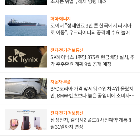
조치는 위법", 해제 명령 내려
화학·에너지
로이터 "정제연료 3만 톤 한국에서 러시아
로 이동", 우크라이나의 공격에 수요 늘어
전자·전기·정보통신
SK하이닉스 1주당 375원 현금배당 실시, 추
가 주주환원 계획 9월 공개 예정
자동차·부품
BYD코리아 가격 앞세워 수입차 4위 올랐지
만, BMW·벤츠보다 높은 공임비에 소비자
불만 폭발
전자·전기·정보통신
삼성전자, 갤럭시Z 폴드8 사전예약 개통 8
월31일까지 연장