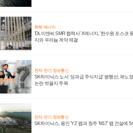
화학·에너지
'DL이앤씨 SMR 협력사' X에너지, '한수원 포스코
지와 우라늄 계약 체결
전자·전기·정보통신
SK하이닉스 노사 '성과급 주식지급' 평행선, 곽노정 
논란 벗을지 주목
전자·전기·정보통신
SK하이닉스, 용인 'Y2' 팹과 청주 'M17' 팹 건설에 