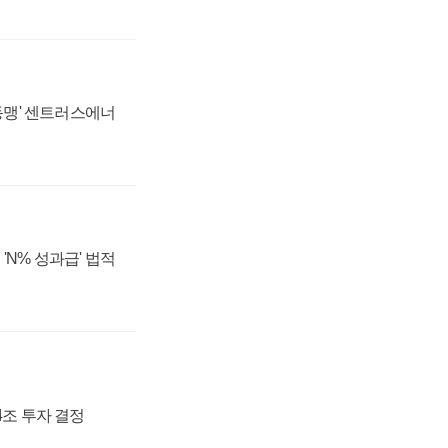
 동맹' 센트러스에너
'N% 성과급' 법적
54조 투자 결정