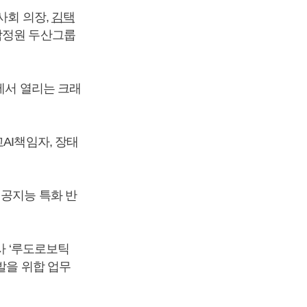
사회 의장,
김택
박정원 두산그룹
에서 열리는 크래
AI책임자, 장태
인공지능 특화 반
사 ‘루도로보틱
발을 위합 업무