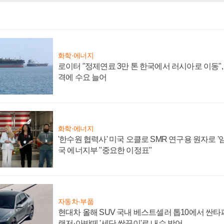
화학·에너지
로이터 "정제연료 3만 톤 한국에서 러시아로 이동"
격에 수요 늘어
화학·에너지
'한수원 협력사' 미국 오클로 SMR 연구용 원자로 '임
국 에너지부 "중요한 이정표"
자동차·부품
현대차 올해 SUV 국내 베스트셀러 톱10에서 싼타
랜저·아반떼 '세단 쌍끌이'로 내수 방어