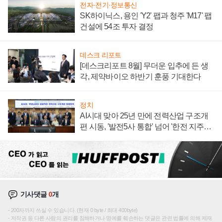
전자·전기·정보통신
SK하이닉스, 용인 'Y2' 팹과 청주 'M17' 팹
건설에 54조 투자 결정
데스크 리포트
[데스크리포트 8월] 무더운 입추에 든 생
각, 제약바이오 하반기 훈풍 기대한다
정치
AI시대 맞아 25년 만에 전력산업 구조개
편 시동, '발전5사 통합' 넘어 '한전 지주사'
재편론도
기사댓글
0
개
200자까지 쓰실 수 있습니다. (현재 0 byte / 최대 400byte)
저작권 등 다른 사람의 권리를 침해하거나 명예를 훼손하는 댓글은 관련 법률에 의해 제재