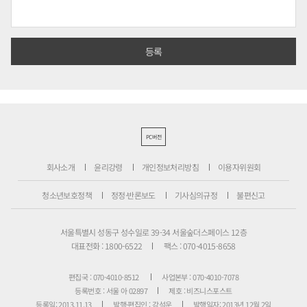
PC버전
회사소개
윤리강령
개인정보처리방침
이용자위원회
청소년보호정책
정정·반론보도
기사심의규정
불편신고
서울특별시 성동구 성수일로 39-34 서울숲더스페이스 12층
대표전화 : 1800-6522
팩스 : 070-4015-8658
편집국 : 070-4010-8512
사업본부 : 070-4010-7078
등록번호 : 서울 아 02897
제호 : 비즈니스포스트
등록일: 2013.11.13
발행·편집인 : 강석운
발행일자: 2013년 12월 2일