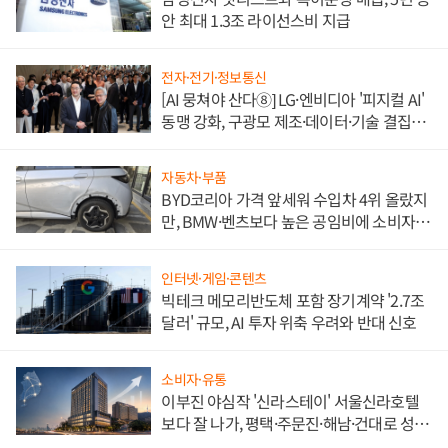
안 최대 1.3조 라이선스비 지급
전자·전기·정보통신
[AI 뭉쳐야 산다⑧] LG·엔비디아 '피지컬 AI'
동맹 강화, 구광모 제조·데이터·기술 결집
해 종합 로보틱스 기업으로
자동차·부품
BYD코리아 가격 앞세워 수입차 4위 올랐지
만, BMW·벤츠보다 높은 공임비에 소비자
불만 폭발
인터넷·게임·콘텐츠
빅테크 메모리반도체 포함 장기계약 '2.7조
달러' 규모, AI 투자 위축 우려와 반대 신호
소비자·유통
이부진 야심작 '신라스테이' 서울신라호텔
보다 잘 나가, 평택·주문진·해남·건대로 성
장판 더 넓힌다