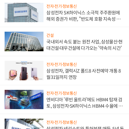
전자·전기·정보통신
삼성전자 SK하이닉스 소극적 주주환원에
해외 증권가 비판, "반도체 호황 지속성 의
문"
건설
국내외서 속도 붙는 원전 사업, 삼성물산·현
대건설·대우건설에 다가오는 '약속의 시간'
전자·전기·정보통신
삼성전자, 갤럭시Z 폴드8 사전예약 개통 8
월31일까지 연장
전자·전기·정보통신
엔비디아 '루빈 울트라'에도 HBM4 탑재 검
토, 삼성전자·SK하이닉스 HBM4 수율에 주
도권 갈린다
전자·전기·정보통신
삼성전자 넷리스트와 특허분쟁 매듭, 5년 동