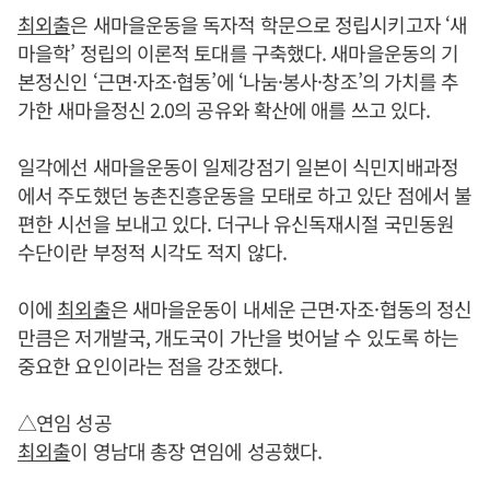
최외출
은 새마을운동을 독자적 학문으로 정립시키고자 ‘새
마을학’ 정립의 이론적 토대를 구축했다. 새마을운동의 기
본정신인 ‘근면·자조·협동’에 ‘나눔·봉사·창조’의 가치를 추
가한 새마을정신 2.0의 공유와 확산에 애를 쓰고 있다.
일각에선 새마을운동이 일제강점기 일본이 식민지배과정
에서 주도했던 농촌진흥운동을 모태로 하고 있단 점에서 불
편한 시선을 보내고 있다. 더구나 유신독재시절 국민동원
수단이란 부정적 시각도 적지 않다.
이에
최외출
은 새마을운동이 내세운 근면·자조·협동의 정신
만큼은 저개발국, 개도국이 가난을 벗어날 수 있도록 하는
중요한 요인이라는 점을 강조했다.
△연임 성공
최외출
이 영남대 총장 연임에 성공했다.