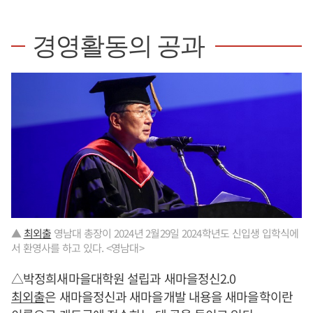
경영활동의 공과
▲
최외출
영남대 총장이 2024년 2월29일 2024학년도 신입생 입학식에
서 환영사를 하고 있다. <영남대>
△박정희새마을대학원 설립과 새마을정신2.0
최외출
은 새마을정신과 새마을개발 내용을 새마을학이란