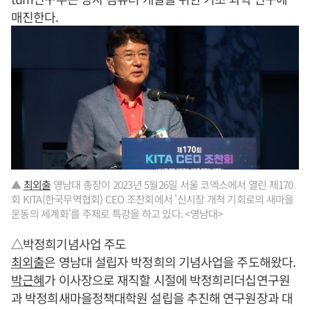
매진한다.
▲
최외출
영남대 총장이 2023년 5월26일 서울 코엑스에서 열린 제170
회 KITA(한국무역협회) CEO 조찬회에서 '신시장 개척 기회로의 새마을
운동의 세계화'를 주제로 특강을 하고 있다. <영남대>
△박정희기념사업 주도
최외출
은 영남대 설립자 박정희의 기념사업을 주도해왔다.
박근혜
가 이사장으로 재직할 시절에 박정희리더십연구원
과 박정희새마을정책대학원 설립을 추진해 연구원장과 대