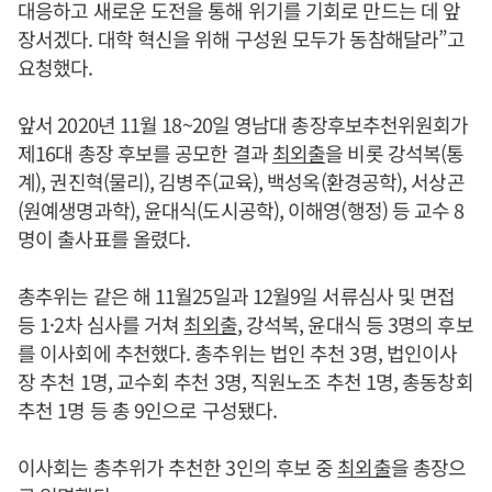
대응하고 새로운 도전을 통해 위기를 기회로 만드는 데 앞
장서겠다. 대학 혁신을 위해 구성원 모두가 동참해달라”고
요청했다.
앞서 2020년 11월 18~20일 영남대 총장후보추천위원회가
제16대 총장 후보를 공모한 결과
최외출
을 비롯 강석복(통
계), 권진혁(물리), 김병주(교육), 백성옥(환경공학), 서상곤
(원예생명과학), 윤대식(도시공학), 이해영(행정) 등 교수 8
명이 출사표를 올렸다.
총추위는 같은 해 11월25일과 12월9일 서류심사 및 면접
등 1·2차 심사를 거쳐
최외출
, 강석복, 윤대식 등 3명의 후보
를 이사회에 추천했다. 총추위는 법인 추천 3명, 법인이사
장 추천 1명, 교수회 추천 3명, 직원노조 추천 1명, 총동창회
추천 1명 등 총 9인으로 구성됐다.
이사회는 총추위가 추천한 3인의 후보 중
최외출
을 총장으