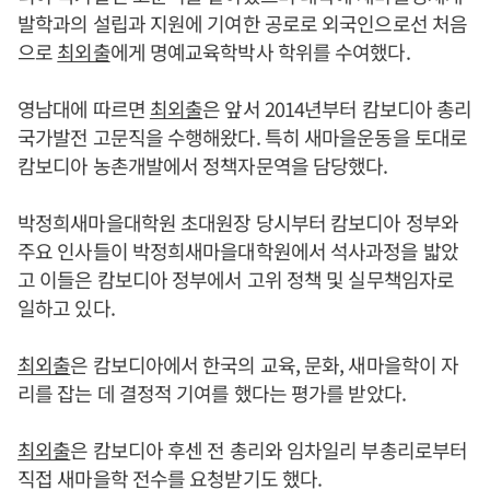
발학과의 설립과 지원에 기여한 공로로 외국인으로선 처음
으로
최외출
에게 명예교육학박사 학위를 수여했다.
영남대에 따르면
최외출
은 앞서 2014년부터 캄보디아 총리
국가발전 고문직을 수행해왔다. 특히 새마을운동을 토대로
캄보디아 농촌개발에서 정책자문역을 담당했다.
박정희새마을대학원 초대원장 당시부터 캄보디아 정부와
주요 인사들이 박정희새마을대학원에서 석사과정을 밟았
고 이들은 캄보디아 정부에서 고위 정책 및 실무책임자로
일하고 있다.
최외출
은 캄보디아에서 한국의 교육, 문화, 새마을학이 자
리를 잡는 데 결정적 기여를 했다는 평가를 받았다.
최외출
은 캄보디아 후센 전 총리와 임차일리 부총리로부터
직접 새마을학 전수를 요청받기도 했다.