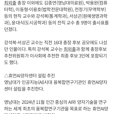
최외출
총장 이외에도 김종연(영남대의료원), 박용완(컴퓨
터학), 이동형·이용호(법학전문대학원), 전정기(무역학부)
등의 현직 교수와 강석복(통계학과), 서상곤(원예생명과학
과), 윤대식(도시공학과) 등의 전직 교수 총 9명이 출사표를
던졌다.
강석복·서상곤 교수는 직전 16대 총장 후보 공모에도 나섰
던 인물이다. 특히 강석복 교수는
최외출
과 함께 총장후보
추천위원회가 이사회에 추천한 최종 후보 3인에 포함되기
도 했다.
△휴먼AI양자센터 설립 추진
영남대가 인공지능(AI)시대 융복합연구기관인 휴먼AI양자
센터 설립을 추진한다.
영남대는 2024년 11월 인간 중심의 AI와 양자기술을 연구
하는 세계 최초의 융복합연구기관을 목표로 하는 휴먼AI양