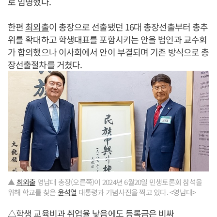
로 임명했다.
한편
최외출
이 총장으로 선출됐던 16대 총장선출부터 총추
위를 확대하고 학생대표를 포함시키는 안을 법인과 교수회
가 합의했으나 이사회에서 안이 부결되며 기존 방식으로 총
장선출절차를 거쳤다.
▲
최외출
영남대 총장(오른쪽)이 2024년 6월20일 민생토론회 참석을
위해 학교를 찾은
윤석열
대통령과 기념사진을 찍고 있다. <영남대>
△학생 교육비과 취업율 낮음에도 등록금은 비싸