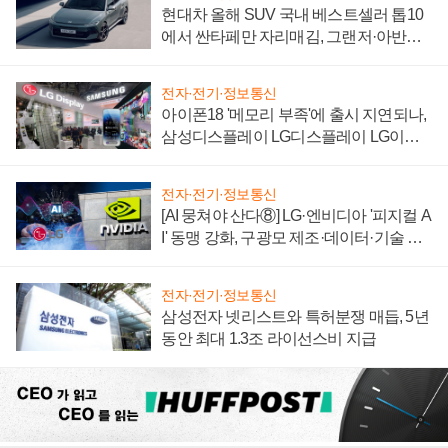
현대차 올해 SUV 국내 베스트셀러 톱10
에서 싼타페만 자리매김, 그랜저·아반떼
'세단 쌍끌이'로 내수 방어
전자·전기·정보통신
아이폰18 '메모리 부족'에 출시 지연되나,
삼성디스플레이 LG디스플레이 LG이노
텍 '탈애플' 수익 다각화 속도
전자·전기·정보통신
[AI 뭉쳐야 산다⑧] LG·엔비디아 '피지컬 A
I' 동맹 강화, 구광모 제조·데이터·기술 결
집해 종합 로보틱스 기업으로
전자·전기·정보통신
삼성전자 넷리스트와 특허분쟁 매듭, 5년
동안 최대 1.3조 라이선스비 지급