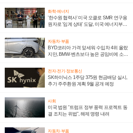
성 의문"
화학·에너지
'한수원 협력사' 미국 오클로 SMR 연구용
원자로 '임계 상태' 도달, 미국 에너지부
"중요한 이정표"
자동차·부품
BYD코리아 가격 앞세워 수입차 4위 올랐
지만, BMW·벤츠보다 높은 공임비에 소비
자 불만 폭발
전자·전기·정보통신
SK하이닉스 1주당 375원 현금배당 실시,
추가 주주환원 계획 9월 공개 예정
사회
미국 법원 "트럼프 정부 풍력 프로젝트 동
결 조치는 위법", 해제 명령 내려
자동차·부품