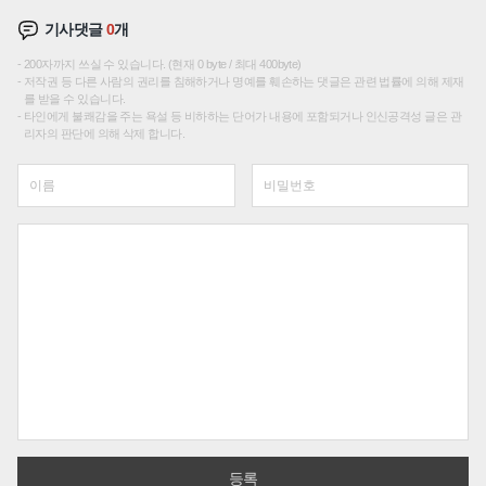
기사댓글
0
개
200자까지 쓰실 수 있습니다. (현재 0 byte / 최대 400byte)
저작권 등 다른 사람의 권리를 침해하거나 명예를 훼손하는 댓글은 관련 법률에 의해 제재
를 받을 수 있습니다.
타인에게 불쾌감을 주는 욕설 등 비하하는 단어가 내용에 포함되거나 인신공격성 글은 관
리자의 판단에 의해 삭제 합니다.