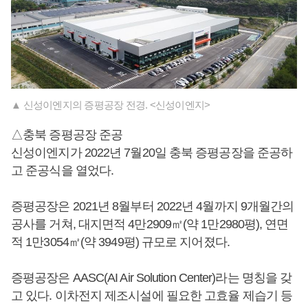
▲ 신성이엔지의 증평공장 전경. <신성이엔지>
△충북 증평공장 준공
신성이엔지가 2022년 7월20일 충북 증평공장을 준공하
고 준공식을 열었다.
증평공장은 2021년 8월부터 2022년 4월까지 9개월간의
공사를 거쳐, 대지면적 4만2909㎡(약 1만2980평), 연면
적 1만3054㎡(약 3949평) 규모로 지어졌다.
증평공장은 AASC(AI Air Solution Center)라는 명칭을 갖
고 있다. 이차전지 제조시설에 필요한 고효율 제습기 등