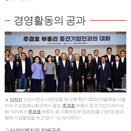
경영활동의 공과
▲
이지선
신성이엔지 사장(앞줄 맨 오른쪽)이 2023년 6월26일 서울
마포구 상장회사회관에서 열린 '
추경호
부총리 중견기업인과의 대
화' 자리에서
추경호
부총리 겸 기획재정부 장관(앞줄 가운데) 등과
함께 기념촬영을 하고 있다. <신성이엔지>
△신성이엔지의 지배구조