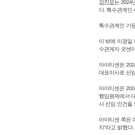
강진모
는 202
다. 특수관계인 
특수관계인 가
이 밖에 이경일 아
수관계자 굿센이 8
아이티센은 20
대표이사로 선임
아이티센은 202
행임원제에서 대
사 선임 안건을
아이티센 쪽은 
지"라고 밝혔다.