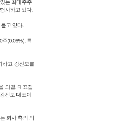
들고 있는 최대주주
 행사하고 있다.
 들고 있다.
(0.06%), 특
폐지하고
강진모
를
을 의결, 대표집
강진모
대표이
는 회사 측의 의