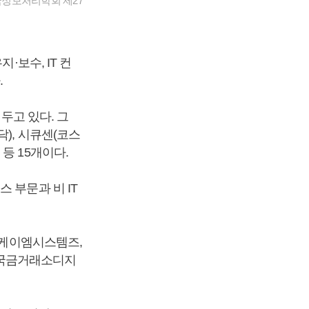
국정보처리학회 제27
유지·보수, IT 컨
.
두고 있다. 그
), 시큐센(코스
등 15개이다.
 부문과 비 IT
 투케이엠시스템즈,
, 한국금거래소디지