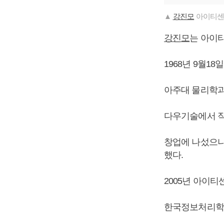
▲
강진모
아이티센
강진모
는 아이티
1968년 9월1
아주대 물리학과
다우기술에서 직
창업에 나섰으나
했다.
2005년 아이티
한국정보처리학