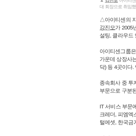
▲
강진모
아이티센그
대 회장으로 취임했
△아이티센의 
강진모
가 2005
설팅, 클라우드 
아이티센그룹은 2
가운데 상장사는
닥) 등 4곳이다
종속회사 중 투자
부문으로 구분된
IT 서비스 부문
크레더, 피엠엑스
털에셋, 한국금