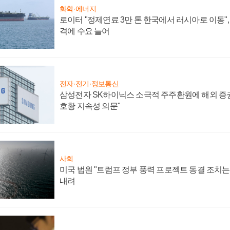
화학·에너지
로이터 "정제연료 3만 톤 한국에서 러시아로 이동"
격에 수요 늘어
전자·전기·정보통신
삼성전자 SK하이닉스 소극적 주주환원에 해외 증권
호황 지속성 의문"
사회
미국 법원 "트럼프 정부 풍력 프로젝트 동결 조치는 
내려