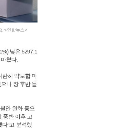
. <연합뉴스>
) 낮은 5297.1
을 마쳤다.
나란히 약보합 마
으나 장 후반 들
불안 완화 등으
 중반 이후 고
했다"고 분석했