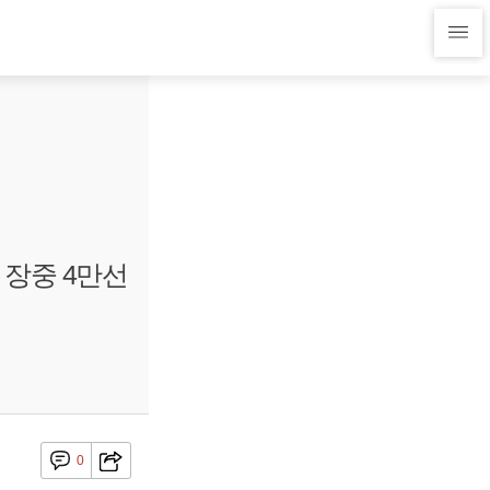
 장중 4만선
0