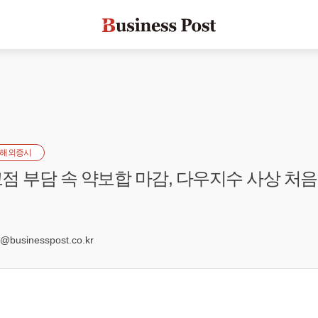
해외증시
점 부담 속 약보합 마감, 다우지수 사상 처음
7
businesspost.co.kr