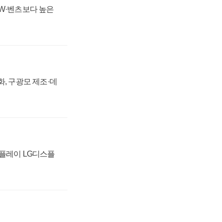
MW·벤츠보다 높은
강화, 구광모 제조·데
스플레이 LG디스플