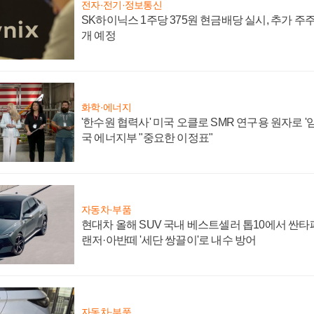
전자·전기·정보통신
SK하이닉스 1주당 375원 현금배당 실시, 추가 주
개 예정
화학·에너지
'한수원 협력사' 미국 오클로 SMR 연구용 원자로 '임
국 에너지부 "중요한 이정표"
자동차·부품
현대차 올해 SUV 국내 베스트셀러 톱10에서 싼타
랜저·아반떼 '세단 쌍끌이'로 내수 방어
자동차·부품