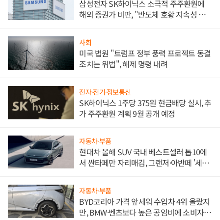
삼성전자 SK하이닉스 소극적 주주환원에
해외 증권가 비판, "반도체 호황 지속성 의
문"
사회
미국 법원 "트럼프 정부 풍력 프로젝트 동결
조치는 위법", 해제 명령 내려
전자·전기·정보통신
SK하이닉스 1주당 375원 현금배당 실시, 추
가 주주환원 계획 9월 공개 예정
자동차·부품
현대차 올해 SUV 국내 베스트셀러 톱10에
서 싼타페만 자리매김, 그랜저·아반떼 '세단
쌍끌이'로 내수 방어
자동차·부품
BYD코리아 가격 앞세워 수입차 4위 올랐지
만, BMW·벤츠보다 높은 공임비에 소비자