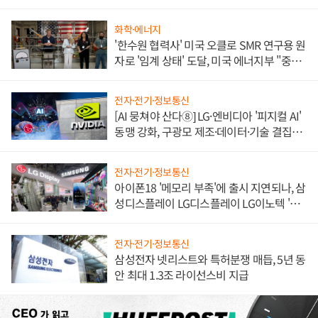
불만 폭발
화학·에너지
'한수원 협력사' 미국 오클로 SMR 연구용 원
자로 '임계 상태' 도달, 미국 에너지부 "중요
한 이정표"
전자·전기·정보통신
[AI 뭉쳐야 산다⑧] LG·엔비디아 '피지컬 AI'
동맹 강화, 구광모 제조·데이터·기술 결집
해 종합 로보틱스 기업으로
전자·전기·정보통신
아이폰18 '메모리 부족'에 출시 지연되나, 삼
성디스플레이 LG디스플레이 LG이노텍 '탈
애플' 수익 다각화 속도
전자·전기·정보통신
삼성전자 넷리스트와 특허분쟁 매듭, 5년 동
안 최대 1.3조 라이선스비 지급