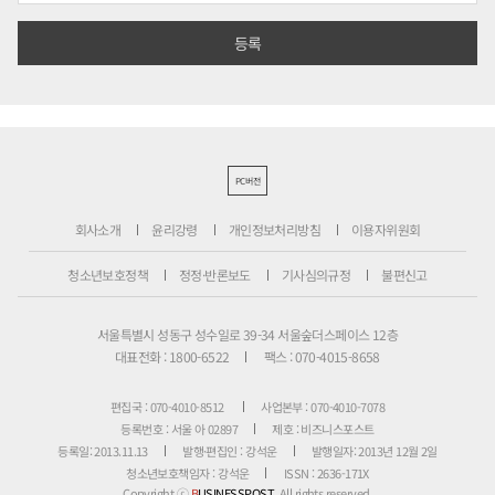
PC버전
회사소개
윤리강령
개인정보처리방침
이용자위원회
청소년보호정책
정정·반론보도
기사심의규정
불편신고
서울특별시 성동구 성수일로 39-34 서울숲더스페이스 12층
대표전화 : 1800-6522
팩스 : 070-4015-8658
편집국 : 070-4010-8512
사업본부 : 070-4010-7078
등록번호 : 서울 아 02897
제호 : 비즈니스포스트
등록일: 2013.11.13
발행·편집인 : 강석운
발행일자: 2013년 12월 2일
청소년보호책임자 : 강석운
ISSN : 2636-171X
Copyright ⓒ
B
USINESSPOST
. All rights reserved.