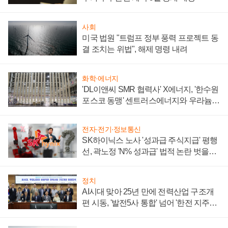
사회
미국 법원 "트럼프 정부 풍력 프로젝트 동
결 조치는 위법", 해제 명령 내려
화학·에너지
'DL이앤씨 SMR 협력사' X에너지, '한수원
포스코 동맹' 센트러스에너지와 우라늄
계약 체결
전자·전기·정보통신
SK하이닉스 노사 '성과급 주식지급' 평행
선, 곽노정 'N% 성과급' 법적 논란 벗을지
주목
정치
AI시대 맞아 25년 만에 전력산업 구조개
편 시동, '발전5사 통합' 넘어 '한전 지주사'
재편론도