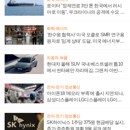
로이터 "정제연료 3만 톤 한국에서 러시
아로 이동", 우크라이나의 공격에 수요 늘
어
화학·에너지
'한수원 협력사' 미국 오클로 SMR 연구용
원자로 '임계 상태' 도달, 미국 에너지부
"중요한 이정표"
자동차·부품
현대차 올해 SUV 국내 베스트셀러 톱10
에서 싼타페만 자리매김, 그랜저·아반떼
'세단 쌍끌이'로 내수 방어
전자·전기·정보통신
아이폰18 '메모리 부족'에 출시 지연되나,
삼성디스플레이 LG디스플레이 LG이노
텍 '탈애플' 수익 다각화 속도
전자·전기·정보통신
SK하이닉스 1주당 375원 현금배당 실시,
추가 주주환원 계획 9월 공개 예정