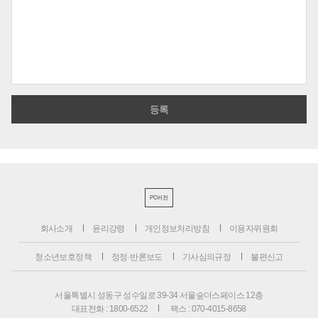
PC버전
회사소개
윤리강령
개인정보처리방침
이용자위원회
청소년보호정책
정정·반론보도
기사심의규정
불편신고
서울특별시 성동구 성수일로 39-34 서울숲더스페이스 12층
대표전화 : 1800-6522
팩스 : 070-4015-8658