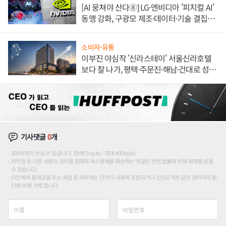
[AI 뭉쳐야 산다⑧] LG·엔비디아 '피지컬 AI'
동맹 강화, 구광모 제조·데이터·기술 결집
해 종합 로보틱스 기업으로
소비자·유통
이부진 야심작 '신라스테이' 서울신라호텔
보다 잘 나가, 평택·주문진·해남·건대로 성
장판 더 넓힌다
기사댓글
0
개
200자까지 쓰실 수 있습니다. (현재 0 byte / 최대 400byte)
저작권 등 다른 사람의 권리를 침해하거나 명예를 훼손하는 댓글은 관련 법률에 의해 제재를 받을
수 있습니다.
타인에게 불쾌감을 주는 욕설 등 비하하는 단어가 내용에 포함되거나 인신공격성 글은 관리자의 판
단에 의해 삭제 합니다.