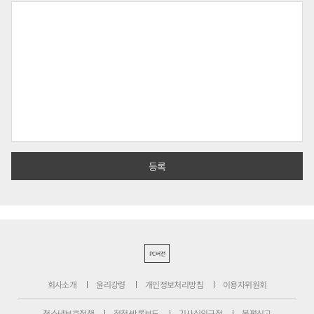
PC버전
회사소개
윤리강령
개인정보처리방침
이용자위원회
청소년보호정책
정정·반론보도
기사심의규정
불편신고