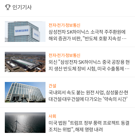
인기기사
전자·전기·정보통신
삼성전자 SK하이닉스 소극적 주주환원에
해외 증권가 비판, "반도체 호황 지속성 의
문"
전자·전기·정보통신
외신 "삼성전자 SK하이닉스 중국 공장용 현
지 생산 반도체 장비 시험, 미국 수출통제 대
비"
건설
국내외서 속도 붙는 원전 사업, 삼성물산·현
대건설·대우건설에 다가오는 '약속의 시간'
사회
미국 법원 "트럼프 정부 풍력 프로젝트 동결
조치는 위법", 해제 명령 내려