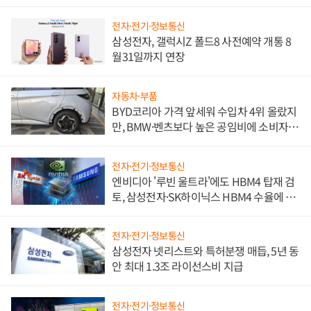
전자·전기·정보통신
삼성전자, 갤럭시Z 폴드8 사전예약 개통 8
월31일까지 연장
자동차·부품
BYD코리아 가격 앞세워 수입차 4위 올랐지
만, BMW·벤츠보다 높은 공임비에 소비자
불만 폭발
전자·전기·정보통신
엔비디아 '루빈 울트라'에도 HBM4 탑재 검
토, 삼성전자·SK하이닉스 HBM4 수율에 주
도권 갈린다
전자·전기·정보통신
삼성전자 넷리스트와 특허분쟁 매듭, 5년 동
안 최대 1.3조 라이선스비 지급
전자·전기·정보통신