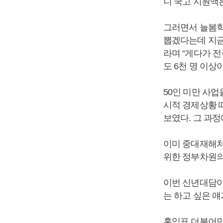
니 국고 지원액은
그러면서 늘봄학교
뽑겠다는데 지금
라며 “게다가 
도 6천 명 이상
50인 미만 사
시적 경제상황 
보였다. 그 과
이미 중대재해처
위한 정부차원의
이번 신년대담이
는 하고 싶은 
홍익표 더불어민