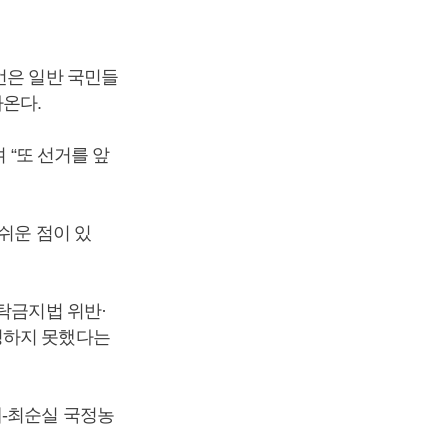
언은 일반 국민들
온다.
 “또 선거를 앞
쉬운 점이 있
탁금지법 위반·
정하지 못했다는
혜-최순실 국정농