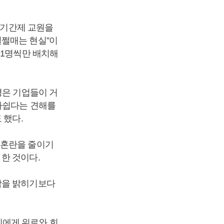
의 기간제 교원을
쩔쩔매는 현실”이
 1명씩만 배치해
령은 기업들이 거
 아쉽다는 견해를
 했다.
 혼란을 줄이기
한 것이다.
각을 밝히기보다
민에게 위로와 희