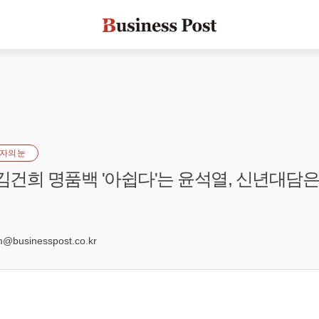
자의 눈
 김건희 명품백 '아쉽다'는 윤석열, 신년대담은
5
businesspost.co.kr