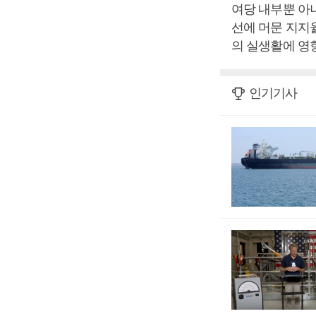
여당 내부뿐 아
선에 머문 지지
의 실생활에 영
인기기사