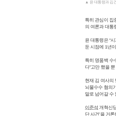
▲ 윤 대통령과 김건
특히 관심이 집
의 여론과 대통
윤 대통령은 “시
둔 시점에 1년
특히 명품백 수
다”고만 했을 뿐
현재 김 여사의
뇌물수수 혐의가
말로 넘어갈 수 
이준석
개혁신당
단 사건’을 거