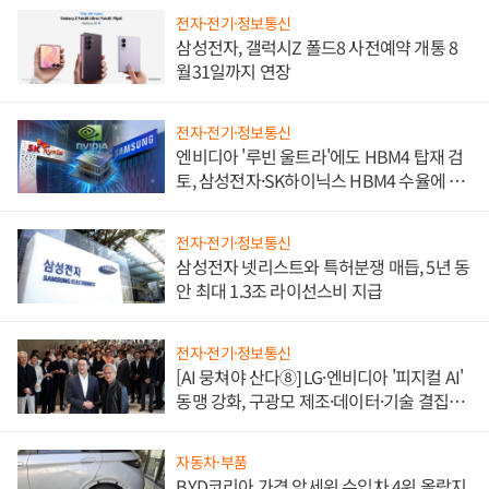
전자·전기·정보통신
삼성전자, 갤럭시Z 폴드8 사전예약 개통 8
월31일까지 연장
전자·전기·정보통신
엔비디아 '루빈 울트라'에도 HBM4 탑재 검
토, 삼성전자·SK하이닉스 HBM4 수율에 주
도권 갈린다
전자·전기·정보통신
삼성전자 넷리스트와 특허분쟁 매듭, 5년 동
안 최대 1.3조 라이선스비 지급
전자·전기·정보통신
[AI 뭉쳐야 산다⑧] LG·엔비디아 '피지컬 AI'
동맹 강화, 구광모 제조·데이터·기술 결집
해 종합 로보틱스 기업으로
자동차·부품
BYD코리아 가격 앞세워 수입차 4위 올랐지