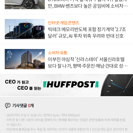
만, BMW·벤츠보다 높은 공임비에 소비자
불만 폭발
인터넷·게임·콘텐츠
빅테크 메모리반도체 포함 장기계약 '2.7조
달러' 규모, AI 투자 위축 우려와 반대 신호
소비자·유통
이부진 야심작 '신라스테이' 서울신라호텔
보다 잘 나가, 평택·주문진·해남·건대로 성
장판 더 넓힌다
기사댓글
0
개
200자까지 쓰실 수 있습니다. (현재 0 byte / 최대 400byte)
저작권 등 다른 사람의 권리를 침해하거나 명예를 훼손하는 댓글은 관련 법률에 의해 제재를 받을
수 있습니다.
타인에게 불쾌감을 주는 욕설 등 비하하는 단어가 내용에 포함되거나 인신공격성 글은 관리자의 판