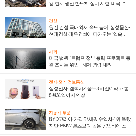
용 현지 생산 반도체 장비 시험, 미국 수출
통제 대비"
건설
원전 건설 국내외서 속도 붙어, 삼성물산·
현대건설·대우건설에 다가오는 '약속의
시간'
사회
미국 법원 "트럼프 정부 풍력 프로젝트 동
결 조치는 위법", 해제 명령 내려
전자·전기·정보통신
삼성전자, 갤럭시Z 폴드8 사전예약 개통
8월31일까지 연장
자동차·부품
BYD코리아 가격 앞세워 수입차 4위 올랐
지만, BMW·벤츠보다 높은 공임비에 소비
자 불만 폭발