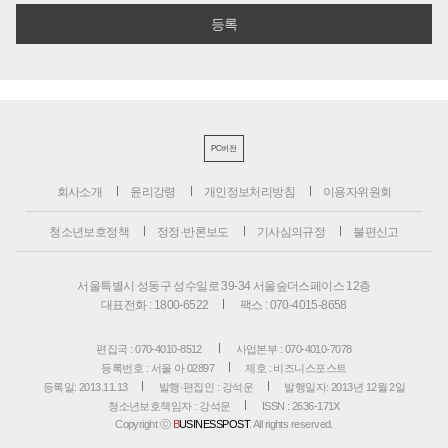
PC버전
회사소개
윤리강령
개인정보처리방침
이용자위원회
청소년보호정책
정정·반론보도
기사심의규정
불편신고
서울특별시 성동구 성수일로 39-34 서울숲더스페이스 12층
대표전화 : 1800-6522
팩스 : 070-4015-8658
편집국 : 070-4010-8512
사업본부 : 070-4010-7078
등록번호 : 서울 아 02897
제호 : 비즈니스포스트
등록일: 2013.11.13
발행·편집인 : 강석운
발행일자: 2013년 12월 2일
청소년보호책임자 : 강석운
ISSN : 2636-171X
Copyright ⓒ
B
USINESSPOST
. All rights reserved.