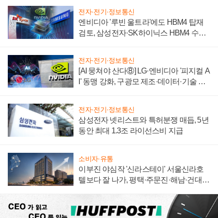
전자·전기·정보통신
엔비디아 '루빈 울트라'에도 HBM4 탑재
검토, 삼성전자·SK하이닉스 HBM4 수율
에 주도권 갈린다
전자·전기·정보통신
[AI 뭉쳐야 산다⑧] LG·엔비디아 '피지컬 A
I' 동맹 강화, 구광모 제조·데이터·기술 결
집해 종합 로보틱스 기업으로
전자·전기·정보통신
삼성전자 넷리스트와 특허분쟁 매듭, 5년
동안 최대 1.3조 라이선스비 지급
소비자·유통
이부진 야심작 '신라스테이' 서울신라호
텔보다 잘 나가, 평택·주문진·해남·건대로
성장판 더 넓힌다