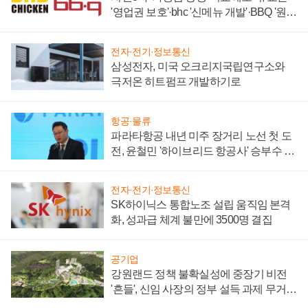
'영업권 보호'·bhc '신메뉴 개발'·BBQ '원가
부담'
전자·전기·정보통신
삼성전자, 미국 오크리지국립연구소와
극저온 히트펌프 개발하기로
항공·물류
파라타항공 내년 미주 장거리 노선 첫 도
전, 윤철민 '하이브리드 항공사' 승부수 통
할까
전자·전기·정보통신
SK하이닉스 통합노조 설립 움직임 본격
화, 성과급 체계 불만에 3500명 결집
공기업
강원랜드 정책 불확실성에 중장기 비전
'흔들', 신임 사장의 정부 설득 과제 무거워
져