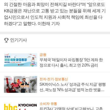
의 간절한 마음과 희망이 전해지길 바란다”며 “앞으로도
KB금융은 재난으로 고통 받고 있는 분들을 위해 세계 기
업시민으로서 인도적 지원과 사회적 책임에 최선을 다
하겠다”고 말했다. 이한재 기자
인기기사
금융
우체국 '매일이자 파킹통장' 5만 계좌 한
정으로 다시 출시, 최고 연 2.0% 금리
전자·전기·정보통신
SK하이닉스 노사 '성과급 주식 지급' 평행
선, 곽노정 'N% 성과급' 법적 논란 벗을지
주목
소비자·유통
치킨3사 '가맹점 상생' 비교해보니, 교촌