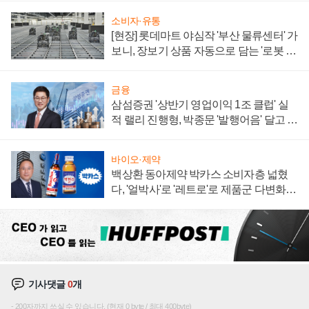
소비자·유통
[현장] 롯데마트 야심작 '부산 물류센터' 가
보니, 장보기 상품 자동으로 담는 '로봇 40
0대' 장관
금융
삼섬증권 '상반기 영업이익 1조 클럽' 실
적 랠리 진행형, 박종문 '발행어음' 달고 연
임 향하나
바이오·제약
백상환 동아제약 박카스 소비자층 넓혔
다, '얼박사'로 '레트로'로 제품군 다변화
주효
기사댓글
0
개
200자까지 쓰실 수 있습니다. (현재 0 byte / 최대 400byte)