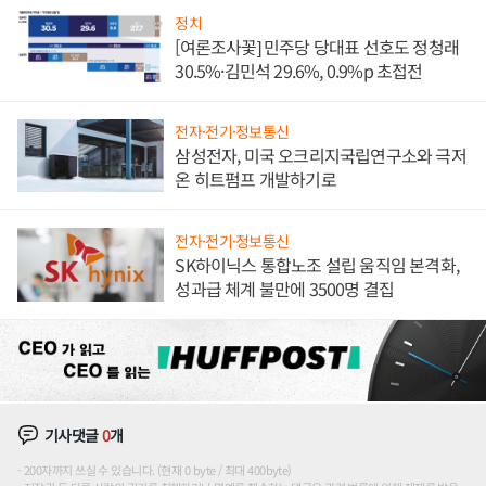
정치
[여론조사꽃] 민주당 당대표 선호도 정청래
30.5%·김민석 29.6%, 0.9%p 초접전
전자·전기·정보통신
삼성전자, 미국 오크리지국립연구소와 극저
온 히트펌프 개발하기로
전자·전기·정보통신
SK하이닉스 통합노조 설립 움직임 본격화,
성과급 체계 불만에 3500명 결집
기사댓글
0
개
200자까지 쓰실 수 있습니다. (현재 0 byte / 최대 400byte)