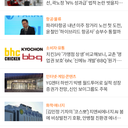
선, 곽노정 'N% 성과급' 법적 논란 벗을지 주
목
항공·물류
파라타항공 내년 미주 장거리 노선 첫 도전,
윤철민 '하이브리드 항공사' 승부수 통할까
소비자·유통
치킨3사 '가맹점 상생' 비교해보니, 교촌 '영
업권 보호'·bhc '신메뉴 개발'·BBQ '원가 부
담'
인터넷·게임·콘텐츠
YG엔터 하반기 빅뱅 월드투어로 실적 성장
증권가 전망, 신인 보이그룹도 주목
화학·에너지
[김민정 기자의 '코스뽀'] 지엔씨에너지 AI 붐
에 비상발전기 호황, 안병철 친환경 에너지
발전전문기업 향한다